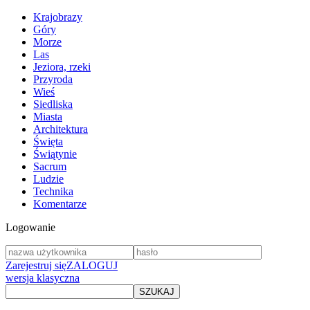
Krajobrazy
Góry
Morze
Las
Jeziora, rzeki
Przyroda
Wieś
Siedliska
Miasta
Architektura
Święta
Świątynie
Sacrum
Ludzie
Technika
Komentarze
Logowanie
Zarejestruj się
ZALOGUJ
wersja klasyczna