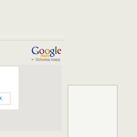
Schowaj mapę
K