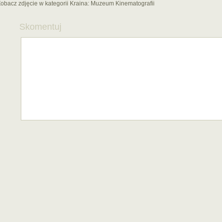
obacz zdjęcie w kategorii Kraina:
Muzeum Kinematografii
Skomentuj