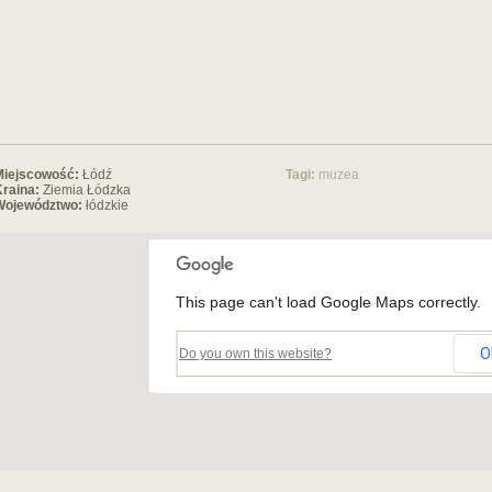
Miejscowość:
Łódź
Tagi:
muzea
raina:
Ziemia Łódzka
Województwo:
łódzkie
This page can't load Google Maps correctly.
O
Do you own this website?