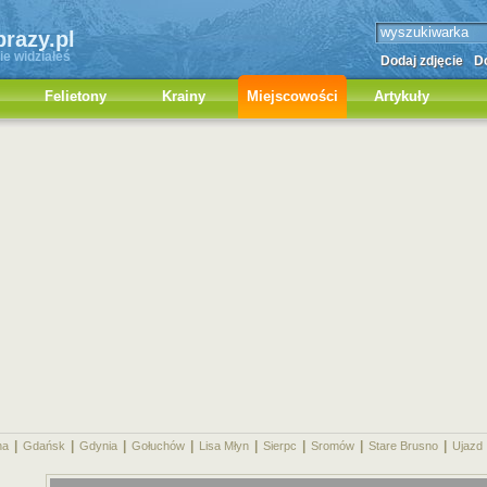
brazy.pl
ie widziałeś
Dodaj zdjęcie
Do
Felietony
Krainy
Miejscowości
Artykuły
|
|
|
|
|
|
|
|
na
Gdańsk
Gdynia
Gołuchów
Lisa Młyn
Sierpc
Sromów
Stare Brusno
Ujazd