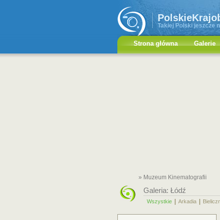
PolskieKrajo
Takiej Polski jeszcze n
Strona główna
Galerie
» Muzeum Kinematografii
Galeria:
Łódź
|
|
Wszystkie
Arkadia
Bielicz