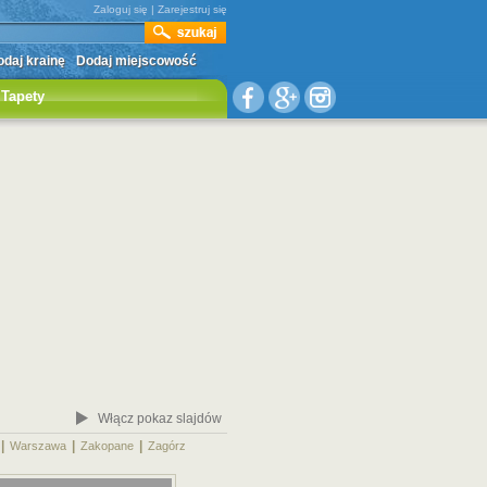
Zaloguj się
|
Zarejestruj się
daj krainę
Dodaj miejscowość
Tapety
Włącz pokaz slajdów
|
|
|
|
Warszawa
Zakopane
Zagórz