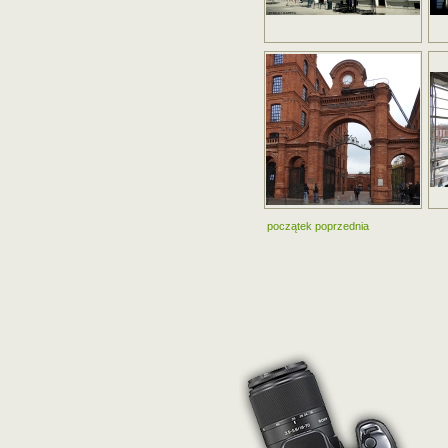
początek
poprzednia