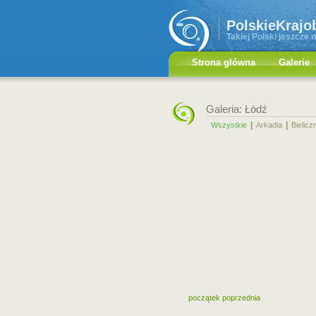
PolskieKrajo
Takiej Polski jeszcze n
Strona główna
Galerie
Galeria: Łódź
|
|
Wszystkie
Arkadia
Bielicz
początek
poprzednia