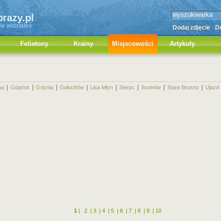
brazy.pl
ie widziałeś
Dodaj zdjęcie
Do
Felietony
Krainy
Miejscowości
Artykuły
|
|
|
|
|
|
|
|
na
Gdańsk
Gdynia
Gołuchów
Lisa Młyn
Sierpc
Sromów
Stare Brusno
Ujazd
1
|
2
|
3
|
4
|
5
|
6
|
7
|
8
|
9
|
10