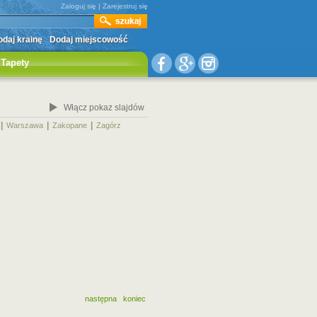
Zaloguj się
|
Zarejestruj się
daj krainę
Dodaj miejscowość
Tapety
Włącz pokaz slajdów
|
|
|
|
Warszawa
Zakopane
Zagórz
następna
koniec