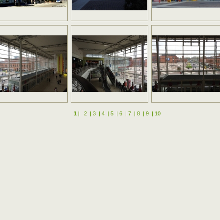
1
|
2
|
3
|
4
|
5
|
6
|
7
|
8
|
9
|
10