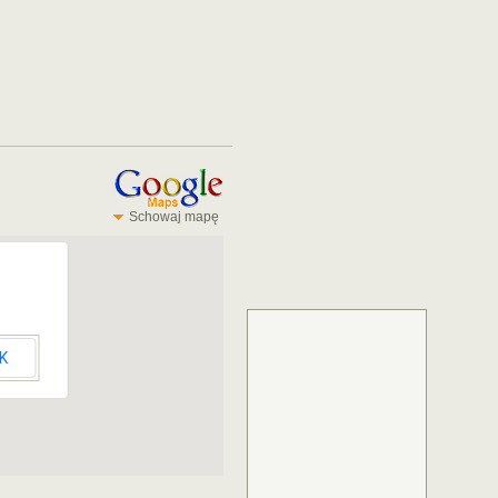
Schowaj mapę
K