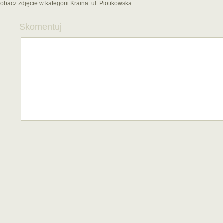
obacz zdjęcie w kategorii Kraina:
ul. Piotrkowska
Skomentuj