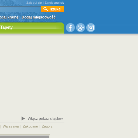
Zaloguj się
|
Zarejestruj się
daj krainę
Dodaj miejscowość
Tapety
Włącz pokaz slajdów
|
|
|
|
Warszawa
Zakopane
Zagórz