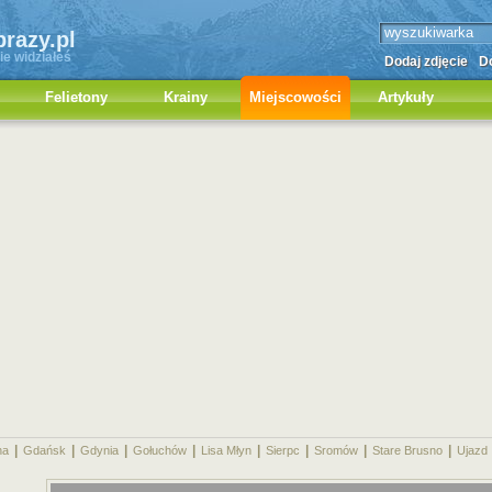
brazy.pl
ie widziałeś
Dodaj zdjęcie
Do
Felietony
Krainy
Miejscowości
Artykuły
|
|
|
|
|
|
|
|
na
Gdańsk
Gdynia
Gołuchów
Lisa Młyn
Sierpc
Sromów
Stare Brusno
Ujazd