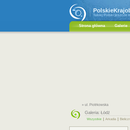
PolskieKrajo
Takiej Polski jeszcze n
Strona główna
Galerie
» ul. Piotrkowska
Galeria:
Łódź
|
|
Wszystkie
Arkadia
Bielicz