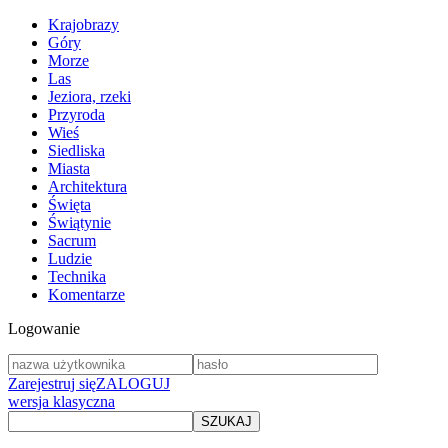
Krajobrazy
Góry
Morze
Las
Jeziora, rzeki
Przyroda
Wieś
Siedliska
Miasta
Architektura
Święta
Świątynie
Sacrum
Ludzie
Technika
Komentarze
Logowanie
Zarejestruj się
ZALOGUJ
wersja klasyczna