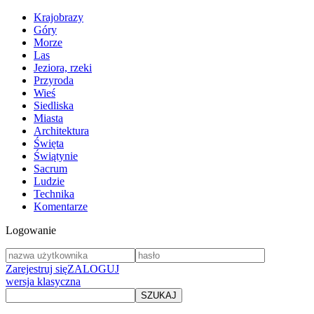
Krajobrazy
Góry
Morze
Las
Jeziora, rzeki
Przyroda
Wieś
Siedliska
Miasta
Architektura
Święta
Świątynie
Sacrum
Ludzie
Technika
Komentarze
Logowanie
Zarejestruj się
ZALOGUJ
wersja klasyczna