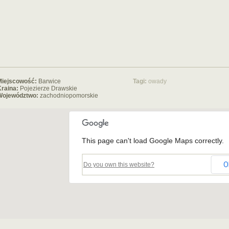
Miejscowość:
Barwice
Tagi:
owady
raina:
Pojezierze Drawskie
Województwo:
zachodniopomorskie
This page can't load Google Maps correctly.
O
Do you own this website?