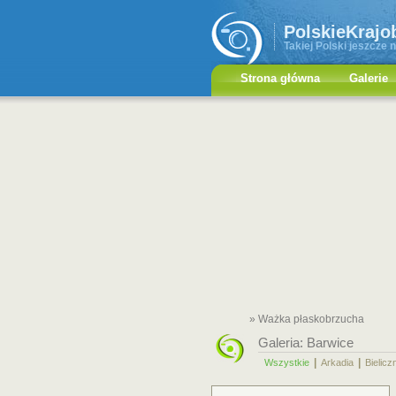
PolskieKrajo
Takiej Polski jeszcze n
Strona główna
Galerie
» Ważka płaskobrzucha
Galeria:
Barwice
|
|
Wszystkie
Arkadia
Bielicz