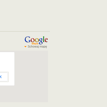
Schowaj mapę
K