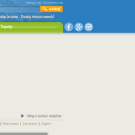
Zaloguj się
|
Zarejestruj się
daj krainę
Dodaj miejscowość
Tapety
Włącz pokaz slajdów
|
|
|
|
Warszawa
Zakopane
Zagórz