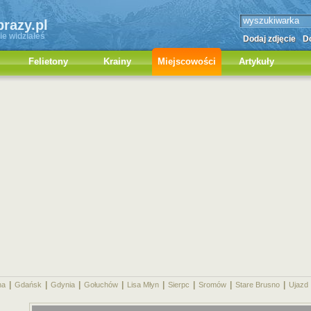
brazy.pl
ie widziałeś
Dodaj zdjęcie
Do
Felietony
Krainy
Miejscowości
Artykuły
|
|
|
|
|
|
|
|
na
Gdańsk
Gdynia
Gołuchów
Lisa Młyn
Sierpc
Sromów
Stare Brusno
Ujazd