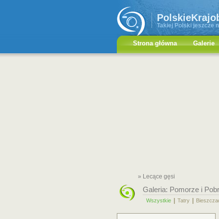
PolskieKrajo
Takiej Polski jeszcze n
Strona główna
Galerie
» Lecące gęsi
Galeria:
Pomorze i Pob
|
|
Wszystkie
Tatry
Bieszcza