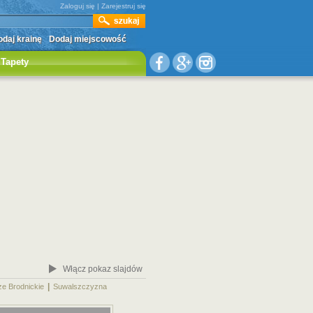
Zaloguj się
|
Zarejestruj się
daj krainę
Dodaj miejscowość
Tapety
Włącz pokaz slajdów
|
|
ze Brodnickie
Suwalszczyzna