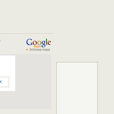
a
Schowaj mapę
K