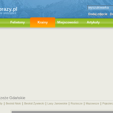
brazy.pl
ie widziałeś
Dodaj zdjęcie
Do
Felietony
Krainy
Miejscowości
Artykuły
rzeże Gdańskie
|
|
|
|
|
|
dy
Beskid Niski
Beskid Żywiecki
Lasy Janowskie
Roztocze
Mazowsze
Pojezier