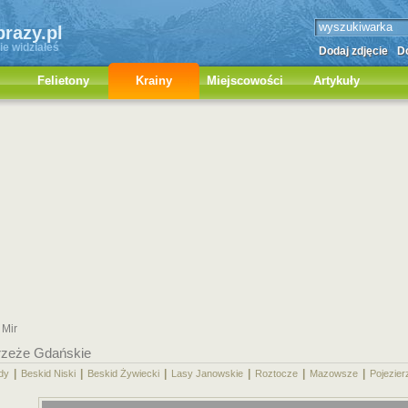
brazy.pl
ie widziałeś
Dodaj zdjęcie
Do
Felietony
Krainy
Miejscowości
Artykuły
 Mir
rzeże Gdańskie
|
|
|
|
|
|
dy
Beskid Niski
Beskid Żywiecki
Lasy Janowskie
Roztocze
Mazowsze
Pojezier