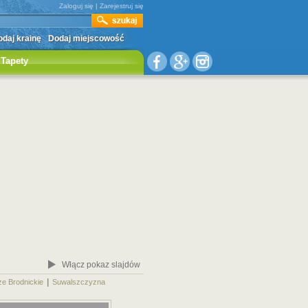
Zaloguj się
|
Zarejestruj się
daj krainę
Dodaj miejscowość
Tapety
Włącz pokaz slajdów
|
|
ze Brodnickie
Suwalszczyzna