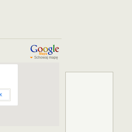
Schowaj mapę
K