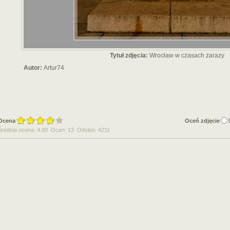
Tytuł zdjęcia:
Wrocław w czasach zarazy
Autor:
Artur74
Ocena
Oceń zdjęcie
Średnia ocena: 4.00 Ocen: 13 Odsłon: 4211