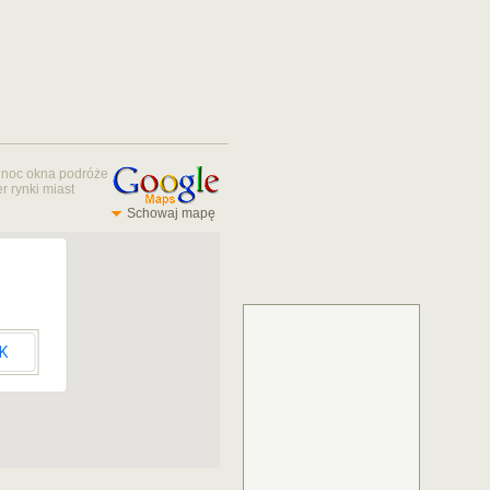
noc
okna
podróże
er
rynki miast
Schowaj mapę
K