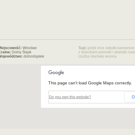
Miejscowość:
Wrocław
Tagi:
gotyk
inne zabytki
kamienice
raina:
Dolny Śląsk
z dzieckiem
pomniki i obeliski
row
Województwo:
dolnośląskie
rzeźba
starówki
wiosna
This page can't load Google Maps correctly.
O
Do you own this website?