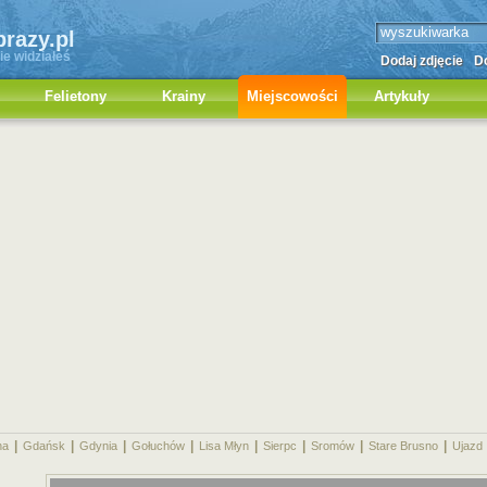
brazy.pl
ie widziałeś
Dodaj zdjęcie
Do
Felietony
Krainy
Miejscowości
Artykuły
|
|
|
|
|
|
|
|
na
Gdańsk
Gdynia
Gołuchów
Lisa Młyn
Sierpc
Sromów
Stare Brusno
Ujazd