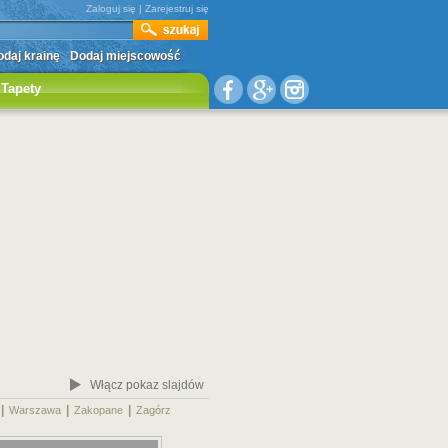
Zaloguj się
|
Zarejestruj się
daj krainę
Dodaj miejscowość
Tapety
Włącz pokaz slajdów
|
|
|
|
Warszawa
Zakopane
Zagórz