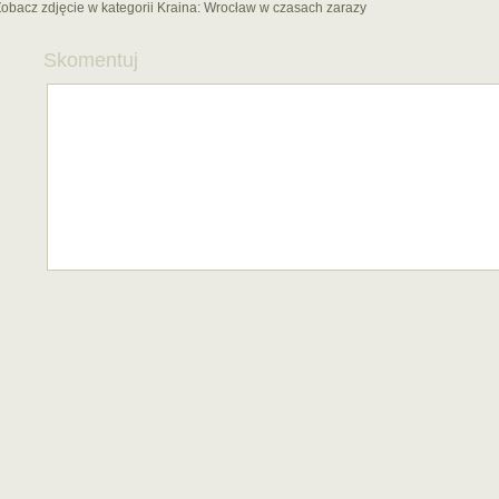
obacz zdjęcie w kategorii Kraina:
Wrocław w czasach zarazy
Skomentuj