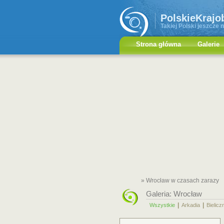
PolskieKrajo
Takiej Polski jeszcze n
Strona główna
Galerie
» Wrocław w czasach zarazy
Galeria:
Wrocław
|
|
Wszystkie
Arkadia
Bielicz