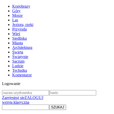
Krajobrazy
Góry
Morze
Las
Jeziora, rzeki
Przyroda
Wieś
Siedliska
Miasta
Architektura
Święta
Świątynie
Sacrum
Ludzie
Technika
Komentarze
Logowanie
Zarejestruj się
ZALOGUJ
wersja klasyczna