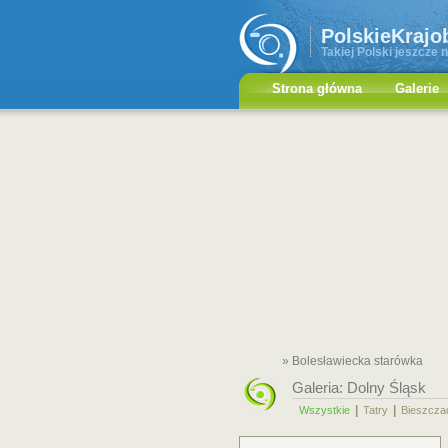
PolskieKrajo
Takiej Polski jeszcze n
Strona główna
Galerie
» Bolesławiecka starówka
Galeria:
Dolny Śląsk
|
|
Wszystkie
Tatry
Bieszcza