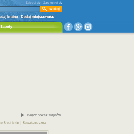
Zaloguj się
|
Zarejestruj się
daj krainę
Dodaj miejscowość
Tapety
Włącz pokaz slajdów
|
|
ze Brodnickie
Suwalszczyzna