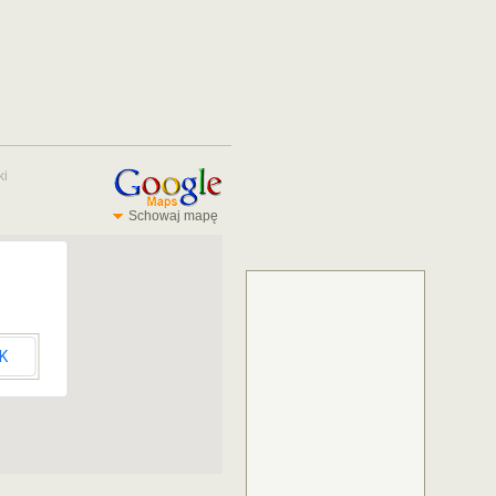
ki
Schowaj mapę
K