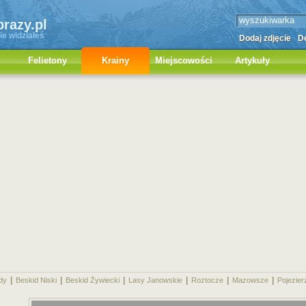
brazy.pl
ie widziałeś
Dodaj zdjęcie
Do
Felietony
Krainy
Miejscowości
Artykuły
|
|
|
|
|
|
dy
Beskid Niski
Beskid Żywiecki
Lasy Janowskie
Roztocze
Mazowsze
Pojezier