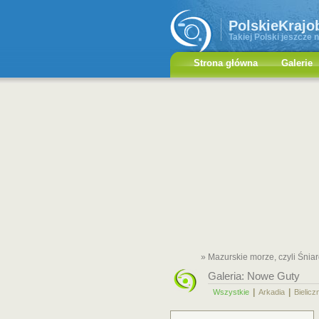
PolskieKrajo
Takiej Polski jeszcze n
Strona główna
Galerie
» Mazurskie morze, czyli Śnia
Galeria:
Nowe Guty
|
|
Wszystkie
Arkadia
Bielicz