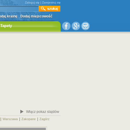
Zaloguj się
|
Zarejestruj się
daj krainę
Dodaj miejscowość
Tapety
Włącz pokaz slajdów
|
|
|
|
Warszawa
Zakopane
Zagórz