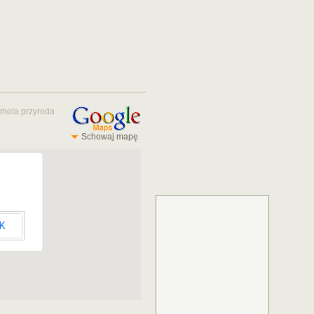
 mola
przyroda
Schowaj mapę
K