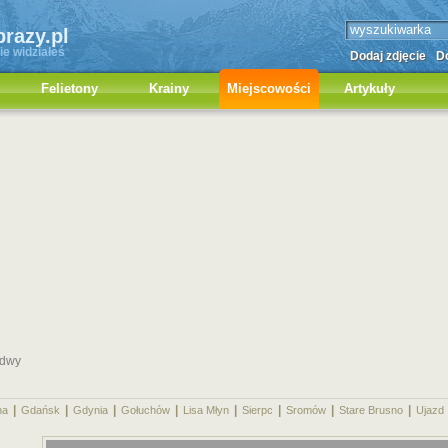
brazy.pl
ie widziałeś
Dodaj zdjęcie
Do
Felietony
Krainy
Miejscowości
Artykuły
rdwy
|
|
|
|
|
|
|
|
na
Gdańsk
Gdynia
Gołuchów
Lisa Młyn
Sierpc
Sromów
Stare Brusno
Ujazd