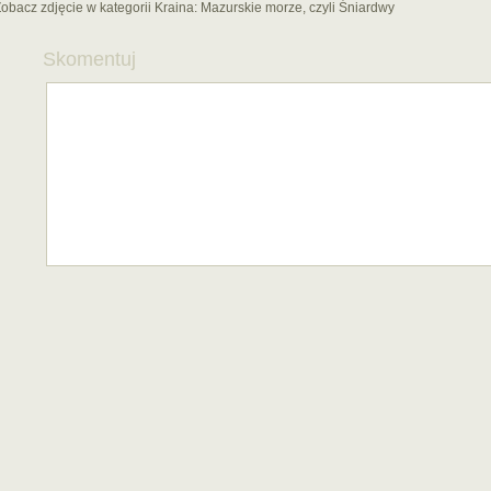
obacz zdjęcie w kategorii Kraina:
Mazurskie morze, czyli Śniardwy
Skomentuj