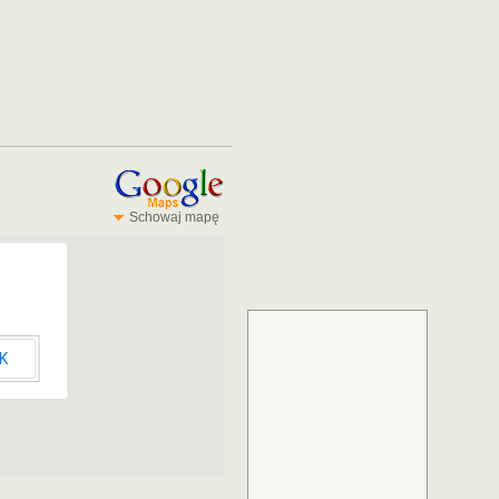
Schowaj mapę
K