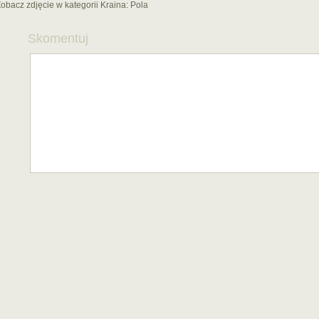
obacz zdjęcie w kategorii Kraina:
Pola
Skomentuj