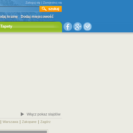
Zaloguj się
|
Zarejestruj się
daj krainę
Dodaj miejscowość
Tapety
Włącz pokaz slajdów
|
|
|
|
Warszawa
Zakopane
Zagórz