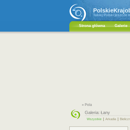
PolskieKrajo
Takiej Polski jeszcze n
Strona główna
Galerie
» Pola
Galeria:
Łany
|
|
Wszystkie
Arkadia
Bielicz