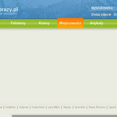
brazy.pl
ie widziałeś
Dodaj zdjęcie
Do
Felietony
Krainy
Miejscowości
Artykuły
|
|
|
|
|
|
|
|
na
Gdańsk
Gdynia
Gołuchów
Lisa Młyn
Sierpc
Sromów
Stare Brusno
Ujazd