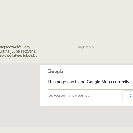
Miejscowość:
Łany
Tagi:
zima
raina:
Lubelszczyzna
Województwo:
lubelskie
This page can't load Google Maps correctly.
O
Do you own this website?