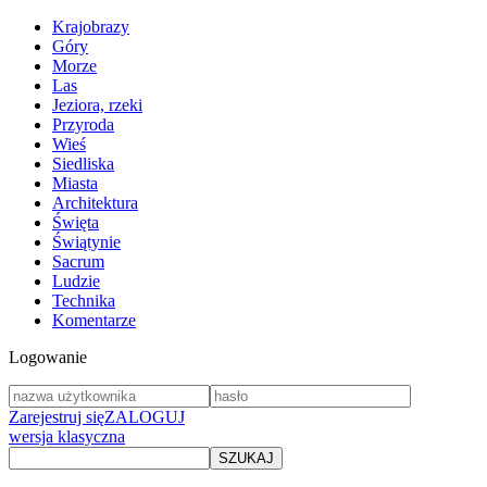
Krajobrazy
Góry
Morze
Las
Jeziora, rzeki
Przyroda
Wieś
Siedliska
Miasta
Architektura
Święta
Świątynie
Sacrum
Ludzie
Technika
Komentarze
Logowanie
Zarejestruj się
ZALOGUJ
wersja klasyczna