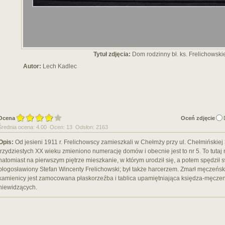
Tytuł zdjęcia:
Dom rodzinny bł. ks. Frelichowsk
Autor:
Lech Kadlec
Ocena
Oceń zdjęcie
Średnia ocena: 4.00 Ocen: 13 Odsłon: 2163
Opis:
Od jesieni 1911 r. Frelichowscy zamieszkali w Chełmży przy ul. Chełmińskiej 3
trzydziestych XX wieku zmieniono numerację domów i obecnie jest to nr 5. To tutaj 
natomiast na pierwszym piętrze mieszkanie, w którym urodził się, a potem spędził s
błogosławiony Stefan Wincenty Frelichowski; był także harcerzem. Zmarł męczeńsk
kamienicy jest zamocowana płaskorzeźba i tablica upamiętniająca księdza-męczen
niewidzących.