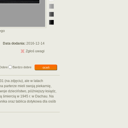
iego
Data dodania:
2016-12-14
Zgłoś uwagi
Dobre
Bardzo dobre
oceń
1 (na zdjęciu), ale w latach
na parterze mieli swoją piekarnię,
woje dzieciństwo, późniejszy ksiądz,
ą śmiercią w 1945 r. w Dachau. Na
nika oraz tablica dotykowa dla osób