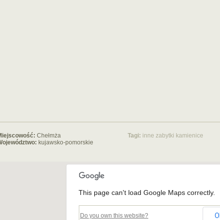
Miejscowość:
Chełmża
Tagi:
inne zabytki
kamienice
Województwo:
kujawsko-pomorskie
This page can't load Google Maps correctly.
O
Do you own this website?