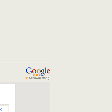
Schowaj mapę
K