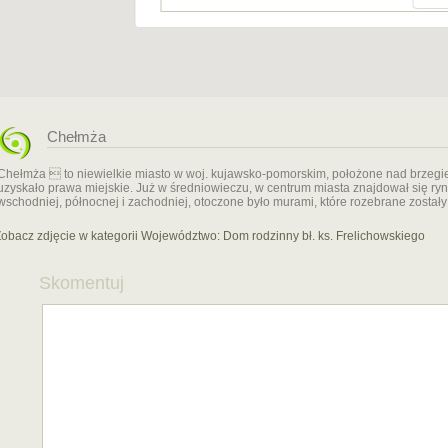
Chełmża
Chełmża  to niewielkie miasto w woj. kujawsko-pomorskim, położone nad brzegie
uzyskało prawa miejskie. Już w średniowieczu, w centrum miasta znajdował się ry
wschodniej, północnej i zachodniej, otoczone było murami, które rozebrane został
obacz zdjęcie w kategorii Województwo:
Dom rodzinny bł. ks. Frelichowskiego
Skomentuj