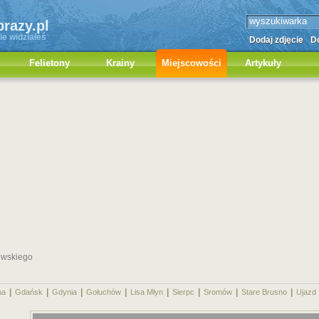
brazy.pl
ie widziałeś
Dodaj zdjęcie
Do
Felietony
Krainy
Miejscowości
Artykuły
howskiego
|
|
|
|
|
|
|
|
na
Gdańsk
Gdynia
Gołuchów
Lisa Młyn
Sierpc
Sromów
Stare Brusno
Ujazd