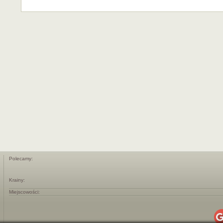
Polecamy:
Krainy:
Miejscowości: