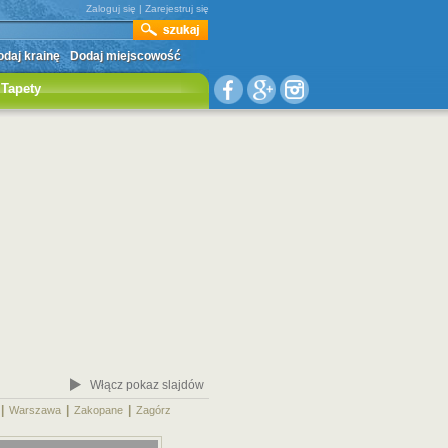
Zaloguj się
|
Zarejestruj się
daj krainę
Dodaj miejscowość
Tapety
Włącz pokaz slajdów
|
|
|
|
Warszawa
Zakopane
Zagórz