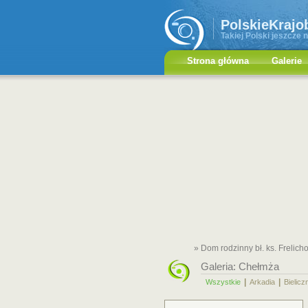
PolskieKrajo
Takiej Polski jeszcze n
Strona główna
Galerie
» Dom rodzinny bł. ks. Frelic
Galeria:
Chełmża
|
|
Wszystkie
Arkadia
Bielicz