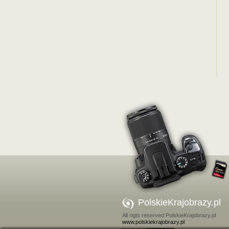
PolskieKrajobrazy.pl
All rigts reserved PolskieKrajobrazy.pl
www.polskiekrajobrazy.pl