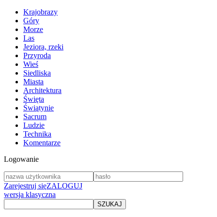
Krajobrazy
Góry
Morze
Las
Jeziora, rzeki
Przyroda
Wieś
Siedliska
Miasta
Architektura
Święta
Świątynie
Sacrum
Ludzie
Technika
Komentarze
Logowanie
Zarejestruj się
ZALOGUJ
wersja klasyczna