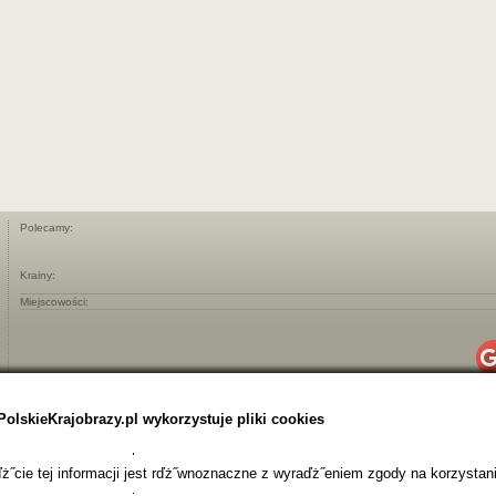
Polecamy:
Krainy:
Miejscowości:
PolskieKrajobrazy.pl wykorzystuje pliki cookies
˝cie tej informacji jest rďż˝wnoznaczne z wyraďż˝eniem zgody na korzystani