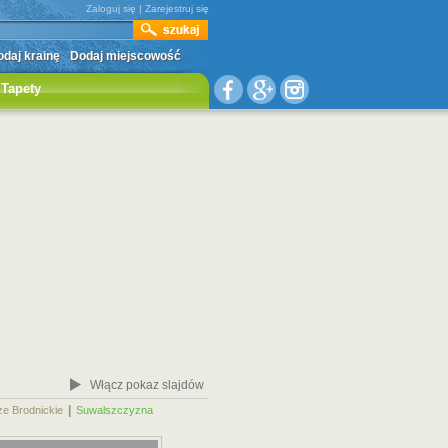
Zaloguj się
|
Zarejestruj się
daj krainę
Dodaj miejscowość
Tapety
Włącz pokaz slajdów
|
|
ze Brodnickie
Suwalszczyzna