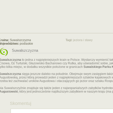
raina:
Suwalszczyzna
Tagi:
jeziora i stawy
Województwo:
podlaskie
Suwalszczyzna
Suwalszczyzna
to jedna z najpiękniejszych krain w Polsce. Wystarczy wymienić tak
Cisowa, Oz Turtulski, Głazowisko Bachanowo czy Rutka, aby uświadomić sobie, jak 
tylko kilka miejsc, w dodatku wszystkie położone w granicach
Suwalskiego Parku 
Suwalszczyzna
sięga jeszcze daleko na południe. Obejmuje swym zasięgiem także
Augustowską, przez którą prowadzi jeden z najpiękniejszych szlaków kajakowych 
trzeba też zachwalać uroków Augustowa i otaczających go jezior oraz szlaku Rospu
Na Suwalszczyźnie znajduje się także jeden z najwspanialszych zabytków hydrot
Augustowski
, który jest jednocześnie najdłuższym zabytkiem w naszym kraju (ma
Skomentuj