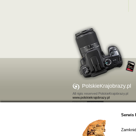
PolskieKrajobrazy.pl
All rigts reserved PolskieKrajobrazy.pl
www.polskiekrajobrazy.pl
Kontakt
Serwis 
Zamkniďż