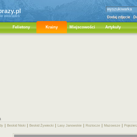
brazy.pl
ie widziałeś
Dodaj zdjęcie
Do
Felietony
Krainy
Miejscowości
Artykuły
a
|
|
|
|
|
|
dy
Beskid Niski
Beskid Żywiecki
Lasy Janowskie
Roztocze
Mazowsze
Pojezier