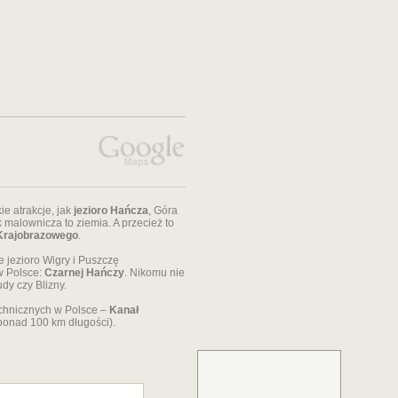
ie atrakcje, jak
jezioro Hańcza
, Góra
malownicza to ziemia. A przecież to
Krajobrazowego
.
 jezioro Wigry i Puszczę
w Polsce:
Czarnej Hańczy
. Nikomu nie
dy czy Blizny.
echnicznych w Polsce –
Kanał
 ponad 100 km długości).