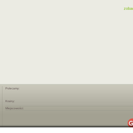
zoba
Polecamy:
Krainy:
Miejscowości: