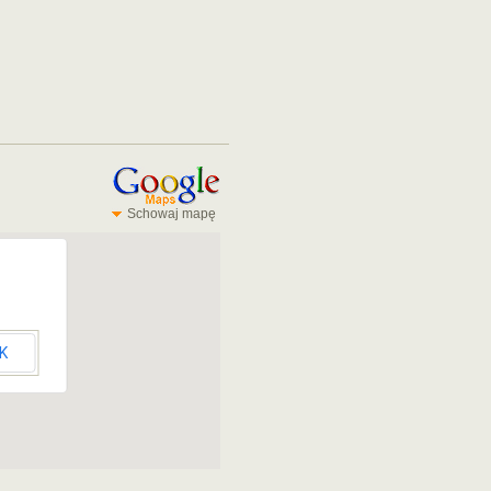
Schowaj mapę
K