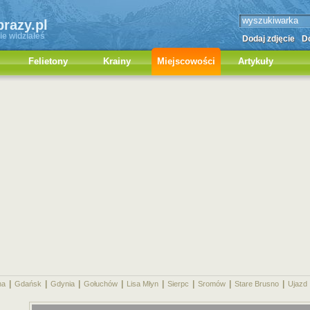
brazy.pl
ie widziałeś
Dodaj zdjęcie
Do
Felietony
Krainy
Miejscowości
Artykuły
|
|
|
|
|
|
|
|
na
Gdańsk
Gdynia
Gołuchów
Lisa Młyn
Sierpc
Sromów
Stare Brusno
Ujazd