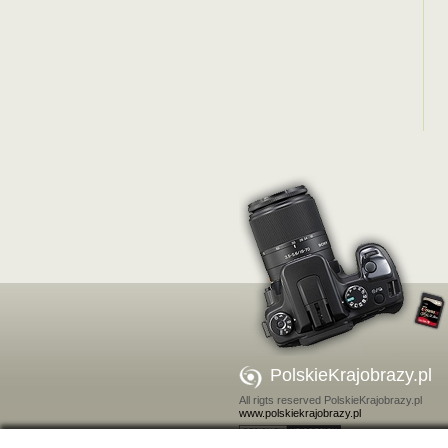
PolskieKrajobrazy.pl
All rigts reserved PolskieKrajobrazy.pl
www.polskiekrajobrazy.pl