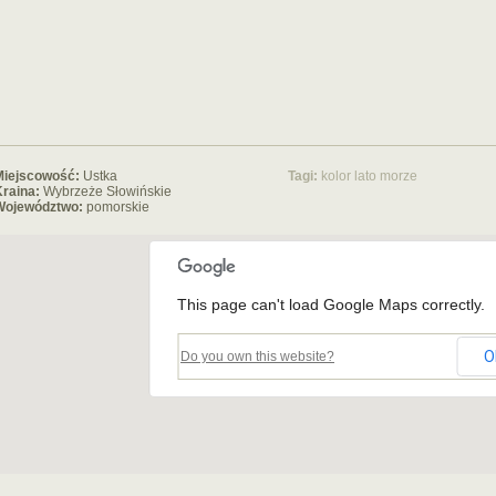
Miejscowość:
Ustka
Tagi:
kolor
lato
morze
raina:
Wybrzeże Słowińskie
Województwo:
pomorskie
This page can't load Google Maps correctly.
O
Do you own this website?