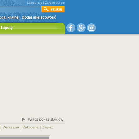
Zaloguj się
|
Zarejestruj się
daj krainę
Dodaj miejscowość
Tapety
Włącz pokaz slajdów
|
|
|
|
Warszawa
Zakopane
Zagórz