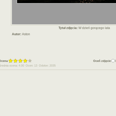
Tytuł zdjęcia:
W dzień gorącego lata
Autor:
Aston
Ocena
Oceń zdjęcie
Średnia ocena: 4.00 Ocen: 13 Odsłon: 2035