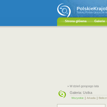
PolskieKrajo
Takiej Polski jeszcze n
Strona główna
Galerie
» W dzień gorącego lata
Galeria:
Ustka
|
|
Wszystkie
Arkadia
Bielicz