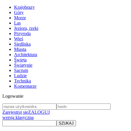
Krajobrazy
Góry
Morze
Las
Jeziora, rzeki
Przyroda
Wieś
Siedliska
Miasta
Architektura
Święta
Świątynie
Sacrum
Ludzie
Technika
Komentarze
Logowanie
Zarejestruj się
ZALOGUJ
wersja klasyczna