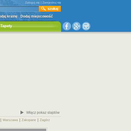
Zaloguj się
|
Zarejestruj się
daj krainę
Dodaj miejscowość
Tapety
Włącz pokaz slajdów
|
|
|
|
Warszawa
Zakopane
Zagórz