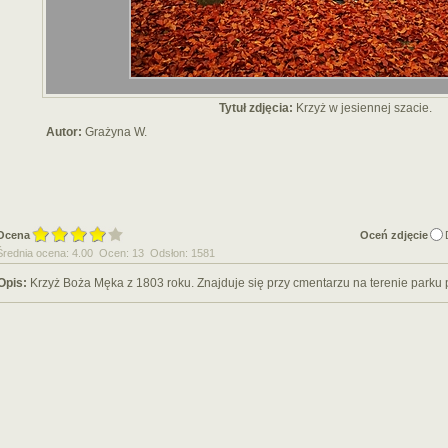
Tytuł zdjęcia:
Krzyż w jesiennej szacie.
Autor:
Grażyna W.
Ocena
Oceń zdjęcie
Średnia ocena: 4.00 Ocen: 13 Odsłon: 1581
Opis:
Krzyż Boża Męka z 1803 roku. Znajduje się przy cmentarzu na terenie parku