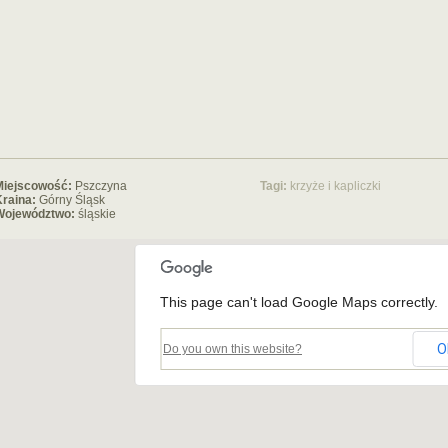
Miejscowość:
Pszczyna
Tagi:
krzyże i kapliczki
raina:
Górny Śląsk
Województwo:
śląskie
This page can't load Google Maps correctly.
O
Do you own this website?