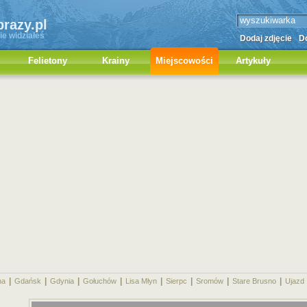
brazy.pl
ie widziałeś
Dodaj zdjęcie
Do
Felietony
Krainy
Miejscowości
Artykuły
|
|
|
|
|
|
|
|
na
Gdańsk
Gdynia
Gołuchów
Lisa Młyn
Sierpc
Sromów
Stare Brusno
Ujazd