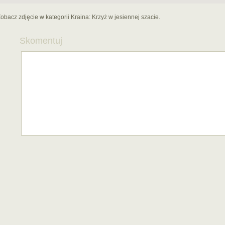
obacz zdjęcie w kategorii Kraina:
Krzyż w jesiennej szacie.
Skomentuj