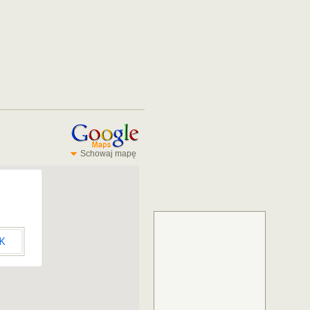
Schowaj mapę
K