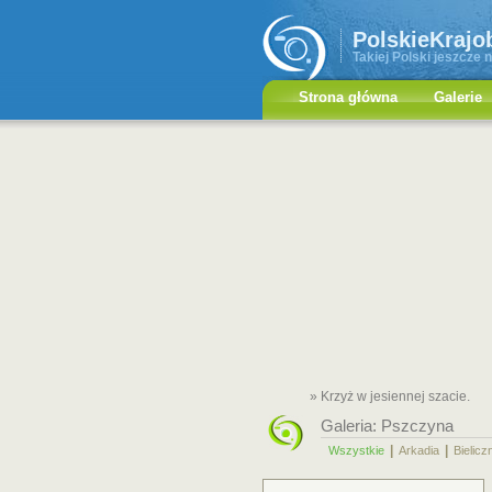
PolskieKrajo
Takiej Polski jeszcze n
Strona główna
Galerie
» Krzyż w jesiennej szacie.
Galeria:
Pszczyna
|
|
Wszystkie
Arkadia
Bielicz