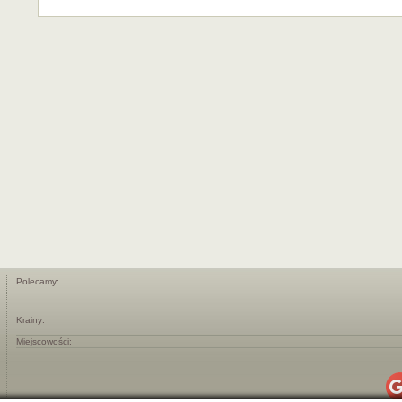
Polecamy:
Krainy:
Miejscowości: