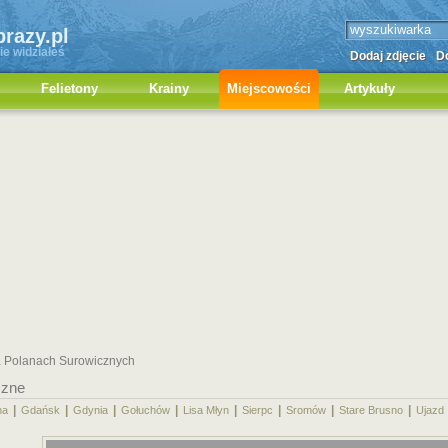
brazy.pl
ie widziałeś
Dodaj zdjęcie
Do
Felietony
Krainy
Miejscowości
Artykuły
a Polanach Surowicznych
czne
|
|
|
|
|
|
|
|
na
Gdańsk
Gdynia
Gołuchów
Lisa Młyn
Sierpc
Sromów
Stare Brusno
Ujazd