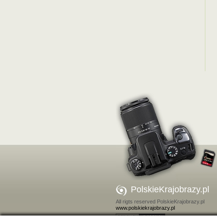
PolskieKrajobrazy.pl
All rigts reserved PolskieKrajobrazy.pl
www.polskiekrajobrazy.pl