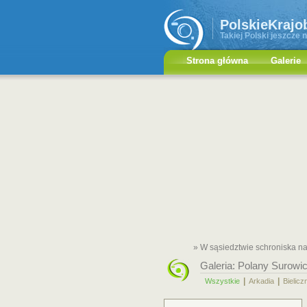
PolskieKrajo
Takiej Polski jeszcze n
Strona główna
Galerie
» W sąsiedztwie schroniska n
Galeria:
Polany Surowi
|
|
Wszystkie
Arkadia
Bielicz