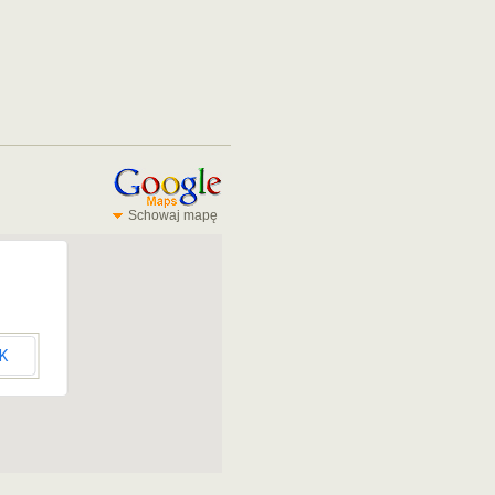
Schowaj mapę
K