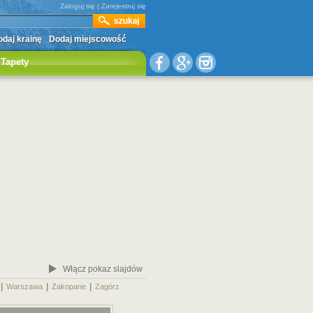
Zaloguj się
|
Zarejestruj się
daj krainę
Dodaj miejscowość
Tapety
Włącz pokaz slajdów
|
|
|
|
Warszawa
Zakopane
Zagórz