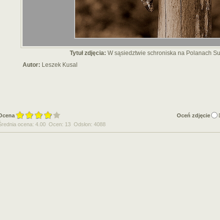
Tytuł zdjęcia:
W sąsiedztwie schroniska na Polanach S
Autor:
Leszek Kusal
Ocena
Oceń zdjęcie
Średnia ocena: 4.00 Ocen: 13 Odsłon: 4088