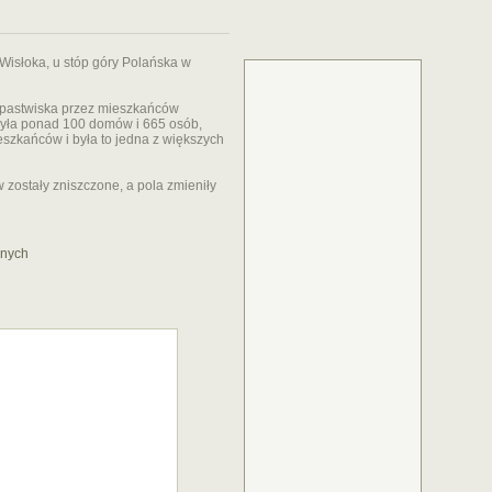
isłoka, u stóp góry Polańska w
o pastwiska przez mieszkańców
iczyła ponad 100 domów i 665 osób,
zkańców i była to jedna z większych
 zostały zniszczone, a pola zmieniły
znych