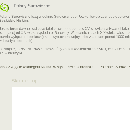
Polany Surowiczne
Polany Surowiczne
leżą w dolinie Surowicznego Potoku, lewobrzeżnego dopływu W
Beskidzie Niskim
.
Jest to teren dawnej wsi powstałej prawdopodobnie w XV w. wykorzystywanej jak
istniejącej od XIV wieku sąsiedniej Surowicy. W ostatnich latach XIX wieku wieś l
prawie wyłącznie Łemków (przed wybuchem wojny mieszkało tam ponad 1000 mies
wsi na tych terenach).
Po wojnie jeszcze w 1945 r. mieszkańcy zostali wysiedleni do ZSRR, chaty i cerkiew
się w nieużytki.
obacz zdjęcie w kategorii Kraina:
W sąsiedztwie schroniska na Polanach Surowic
Skomentuj