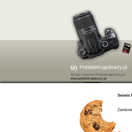
PolskieKrajobrazy.pl
All rigts reserved PolskieKrajobrazy.pl
www.polskiekrajobrazy.pl
Kontakt
Serwis 
Zamkniďż