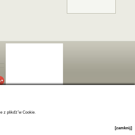
e z plikďż˝w Cookie.
[zamknij]