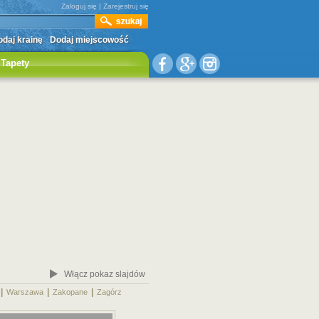
Zaloguj się
|
Zarejestruj się
daj krainę
Dodaj miejscowość
Tapety
Włącz pokaz slajdów
|
|
|
|
Warszawa
Zakopane
Zagórz