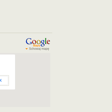
Schowaj mapę
K