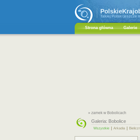
PolskieKrajo
Takiej Polski jeszcze n
Strona główna
Galerie
» zamek w Bobolicach
Galeria:
Bobolice
|
|
Wszystkie
Arkadia
Bielicz