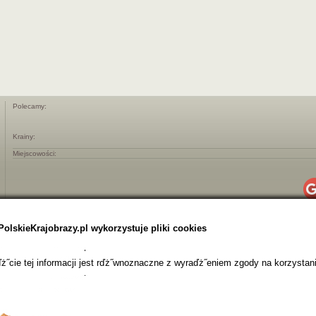
Polecamy:
Krainy:
Miejscowości:
PolskieKrajobrazy.pl wykorzystuje pliki cookies
˝cie tej informacji jest rďż˝wnoznaczne z wyraďż˝eniem zgody na korzystani