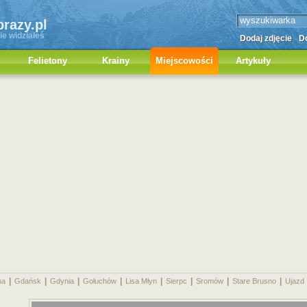
brazy.pl
ie widziałeś
Dodaj zdjęcie
Do
Felietony
Krainy
Miejscowości
Artykuły
|
|
|
|
|
|
|
|
na
Gdańsk
Gdynia
Gołuchów
Lisa Młyn
Sierpc
Sromów
Stare Brusno
Ujazd