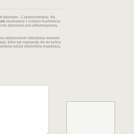
Krakowsko - Częstochowskiej. Na
mek
zbudowany z rozkazu Kazimierza
becnie stopniowo jest odbudowywany
emu właścicielowi odbudowę warowni
o, które tak naprawdę nie do końca
iwników wśród miłośników krajobrazu