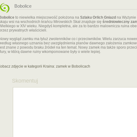
Bobolice
Bobolice
to niewielka miejscowość położona na
Szlaku Orlich Gniazd
na Wyżynie 
skaju wsi na wschodnich krańcu Mirowskich Skał znajduje się
średniowieczny za
Wielkiego w XIV wieku. Niegdyś kompletna, ale za to bardzo malownicza ruina o
przez prywatnych właścicieli.
Nowy wygląd zamku ma tyluż zwolenników co i przeciwników. Wielu zarzuca now
według własnego uznania bez uwzględnienia planów dawnego założenia zamkoweg
jest znane z powodu braku źródeł na ten temat. Nowy zamek ma także sporo przec
Jury, w którą dawne ruiny wkomponowane były o wiele lepiej.
obacz zdjęcie w kategorii Kraina:
zamek w Bobolicach
Skomentuj