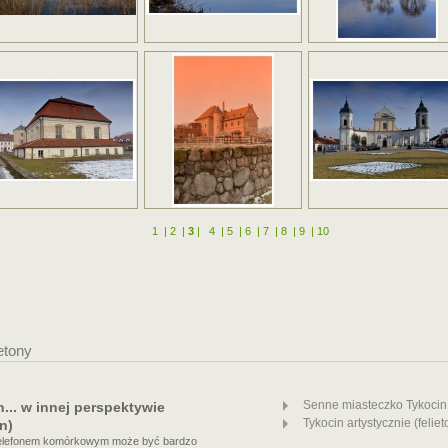
1
|
2
|
3
|
4
|
5
|
6
|
7
|
8
|
9
|
10
ietony
Senne miasteczko Tykocin (
... w innej perspektywie
Tykocin artystycznie (feliet
on)
elefonem komórkowym może być bardzo