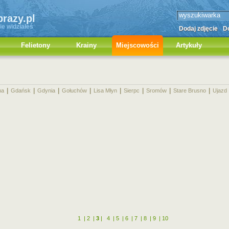
brazy.pl
ie widziałeś
Dodaj zdjęcie
Do
Felietony
Krainy
Miejscowości
Artykuły
|
|
|
|
|
|
|
|
na
Gdańsk
Gdynia
Gołuchów
Lisa Młyn
Sierpc
Sromów
Stare Brusno
Ujazd
1
|
2
|
3
|
4
|
5
|
6
|
7
|
8
|
9
|
10