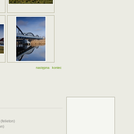
następna
koniec
felieton)
on)