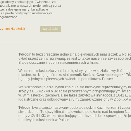
a jej efekty zaskakujące. Zwłaszcza, że
otograficzne w naszych telefonach są coraz
ze, a dostępne na rynku aplikacje
, że paleta dostępnych możliwości jest
eograniczona.
zymon Narożniak
czytaj dalej
Tykocin
to bezsprzecznie jedno z najpiękniejszych miasteczek w Pols
układ przestrzenny sprawiają, że jest to także najcenniejszy zespół arc
Białostocczyźnie i jeden z najcenniejszych w kraju.
W centrum miasteczka znajduje się stary rynek w kształcie wydłużonego 
miasteczka. Na jego środku stoi
pomnik Stefana Czarnieckiego
z 1763
będący jednym z pierwszych świeckich pomników w Polsce.
We wschodniej pierzei rynku znajduje się niezwykle reprezentacyjny
Trójcy
z l. 1742 - 49 o układzie przestrzennym przypominającym świeck
w. W miasteczku zachowała się także zabytkowa
synagoga
z 1642 r., 
judaistyczne oraz odbudowany z ruiny zamek wzniesiony w 2 poł. XV w
Tykocin
bywa często nazywany podbiałostockim Kazimierzem i trzeba p
stwierdzenie. Tutejszy klimat, malownicze położenie nad brzegiem Na
domy z XVIII i XIX wieku, dominujący na uliczkach bruk sprawiają, że je
urokliwych miasteczek w Polsce.