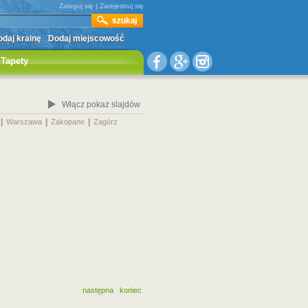
Zaloguj się
|
Zarejestruj się
daj krainę
Dodaj miejscowość
Tapety
Włącz pokaz slajdów
|
|
|
|
Warszawa
Zakopane
Zagórz
następna
koniec