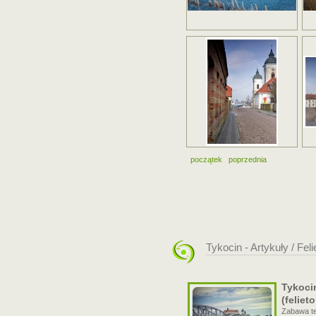
początek
poprzednia
Tykocin - Artykuły / Fel
Tykocin
(feliet
Zabawa t