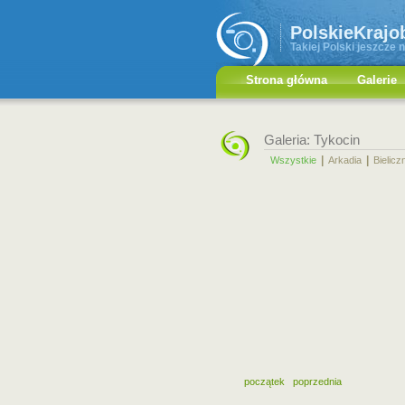
PolskieKrajo
Takiej Polski jeszcze n
Strona główna
Galerie
Galeria: Tykocin
|
|
Wszystkie
Arkadia
Bielicz
początek
poprzednia