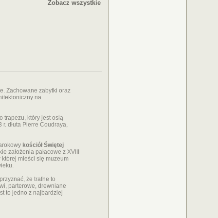
Zobacz wszystkie
ce. Zachowane zabytki oraz
hitektoniczny na
trapezu, który jest osią
 r. dłuta Pierre Coudraya,
 barokowy
kościół Świętej
ie założenia pałacowe z XVIII
w której mieści się muzeum
ieku.
rzyznać, że trafne to
rwi, parterowe, drewniane
st to jedno z najbardziej