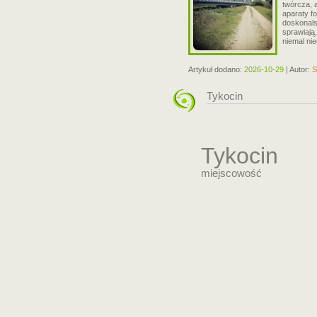
twórcza, 
aparaty f
doskonals
sprawiają
niemal ni
Artykuł dodano:
2026-10-29
| Autor:
S
Tykocin
Tykocin
miejscowość