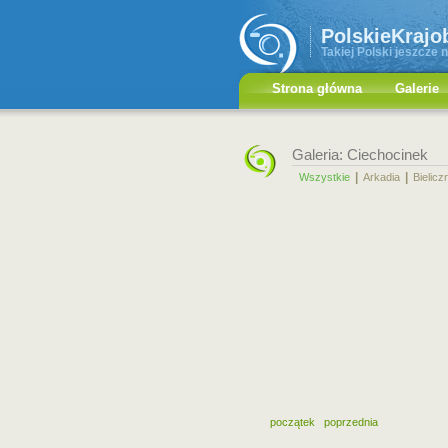
PolskieKrajo
Takiej Polski jeszcze n
Strona główna
Galerie
Galeria: Ciechocinek
|
|
Wszystkie
Arkadia
Bielicz
początek
poprzednia