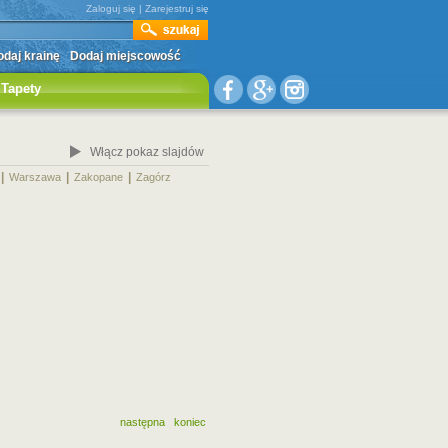
Zaloguj się
|
Zarejestruj się
daj krainę
Dodaj miejscowość
Tapety
Włącz pokaz slajdów
|
|
|
|
Warszawa
Zakopane
Zagórz
następna
koniec