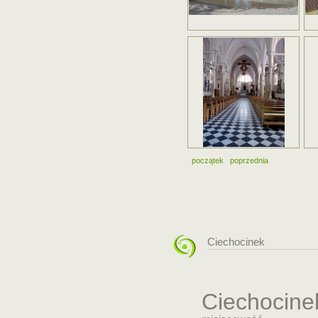
początek
poprzednia
Ciechocinek
Ciechocine