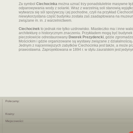
Za symbol
Ciechocinka
można uznać trzy ponadstuletnie masywne tęż
odparowywania wody z solanki. Wraz z warzelnią soli stanowią wyjątk
wytwarza się sól spożywczą i jej pochodne, czyli na przykład Ciechociń
niewykorzystana część budynku została zaś zaadaptowana na muzeu
związane m. in. z warzelnictwem.
Ciechocinek
to jednak nie tylko uzdrowisko. Miasteczko ma i inne wal
architekturę o historycznym znaczeniu. Przykładem mogą być budynek 
pieczołowicie odrestaurowany
Dworek Prezydencki
, gdzie zgromadz
Mościckim i gdzie organizowane są wystawy związane z działalności
Jednym z najcenniejszych zabytków Ciechocinka jest także, a może pr
prawosławna. Zaprojektowana w 1894 r. w stylu zauralskim jest jedyn
Polecamy:
Krainy:
Miejscowości: