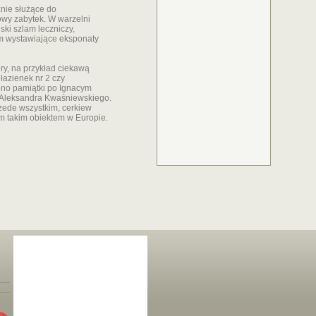
nie służące do
owy zabytek. W warzelni
ski szlam leczniczy,
m wystawiające eksponaty
ory, na przykład ciekawą
łazienek nr 2 czy
ono pamiątki po Ignacym
ą Aleksandra Kwaśniewskiego.
zede wszystkim, cerkiew
ym takim obiektem w Europie.