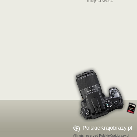
miejscowość
PolskieKrajobrazy.pl
All rigts reserved PolskieKrajobrazy.pl