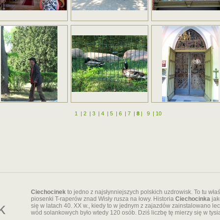
1
|
2
|
3
|
4
|
5
|
6
|
7
|
8
|
9
|
10
Ciechocinek
to jedno z najsłynniejszych polskich uzdrowisk. To tu wła
piosenki T-raperów znad Wisły rusza na łowy. Historia
Ciechocinka
jak
k
się w latach 40. XX w., kiedy to w jednym z zajazdów zainstalowano l
wód solankowych było wtedy 120 osób. Dziś liczbę tę mierzy się w tysi