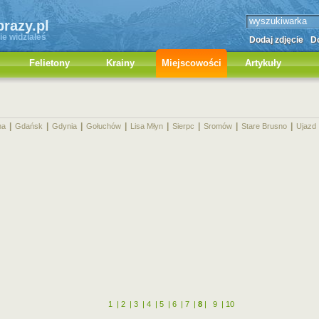
brazy.pl
ie widziałeś
Dodaj zdjęcie
Do
Felietony
Krainy
Miejscowości
Artykuły
|
|
|
|
|
|
|
|
na
Gdańsk
Gdynia
Gołuchów
Lisa Młyn
Sierpc
Sromów
Stare Brusno
Ujazd
1
|
2
|
3
|
4
|
5
|
6
|
7
|
8
|
9
|
10