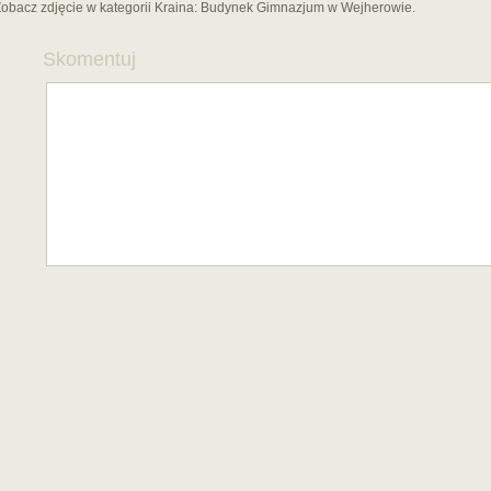
obacz zdjęcie w kategorii Kraina:
Budynek Gimnazjum w Wejherowie.
Skomentuj