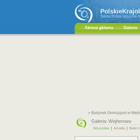
PolskieKrajo
Takiej Polski jeszcze n
Strona główna
Galerie
» Budynek Gimnazjum w Wejh
Galeria:
Wejherowo
|
|
Wszystkie
Arkadia
Bielicz