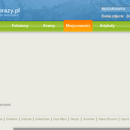
brazy.pl
ie widziałeś
Dodaj zdjęcie
Do
Felietony
Krainy
Miejscowości
Artykuły
erowie.
|
|
|
|
|
|
|
|
na
Gdańsk
Gdynia
Gołuchów
Lisa Młyn
Sierpc
Sromów
Stare Brusno
Ujazd