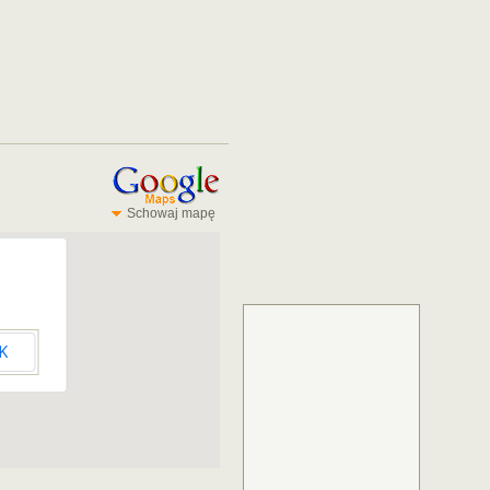
Schowaj mapę
K