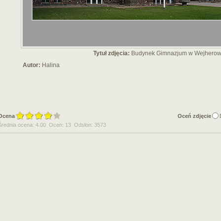
Tytuł zdjęcia:
Budynek Gimnazjum w Wejherow
Autor:
Halina
Ocena
Oceń zdjęcie
Średnia ocena: 4.00 Ocen: 13 Odsłon: 3573