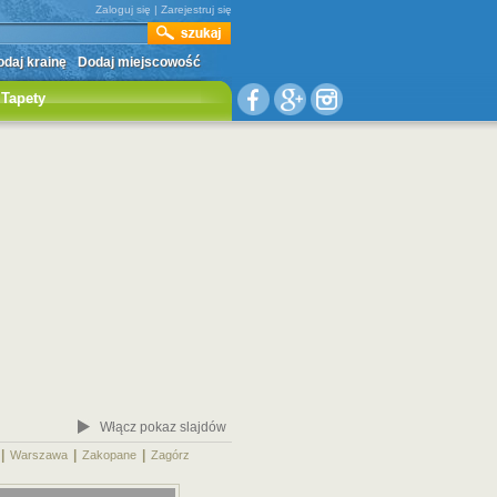
Zaloguj się
|
Zarejestruj się
daj krainę
Dodaj miejscowość
Tapety
Włącz pokaz slajdów
|
|
|
|
Warszawa
Zakopane
Zagórz