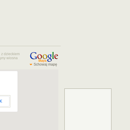
 z dzieckiem
tyny
wiosna
Schowaj mapę
K