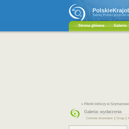
PolskieKrajo
Takiej Polski jeszcze n
Strona główna
Galerie
» Piknik lotniczy w Szymanow
Galeria:
wydarzenia
|
|
Cerkwie drewniane
Drogi