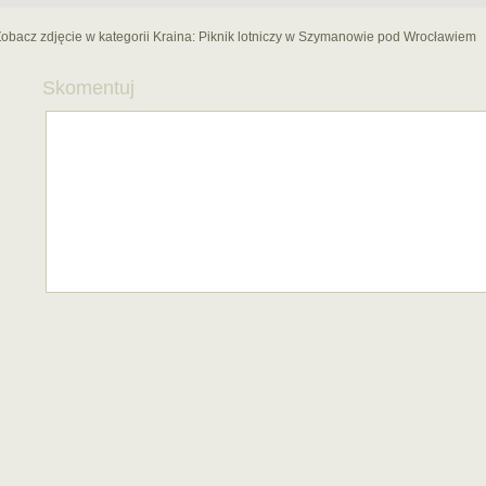
obacz zdjęcie w kategorii Kraina:
Piknik lotniczy w Szymanowie pod Wrocławiem
Skomentuj