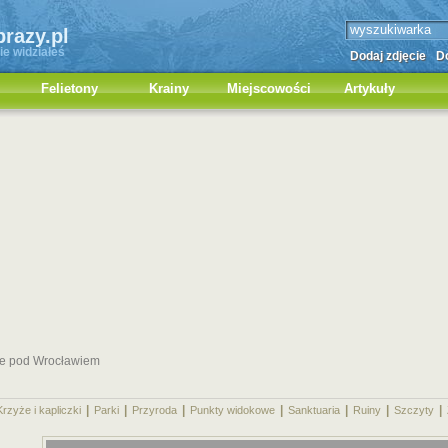
brazy.pl
ie widziałeś
Dodaj zdjęcie
Do
Felietony
Krainy
Miejscowości
Artykuły
ie pod Wrocławiem
|
|
|
|
|
|
|
Krzyże i kapliczki
Parki
Przyroda
Punkty widokowe
Sanktuaria
Ruiny
Szczyty