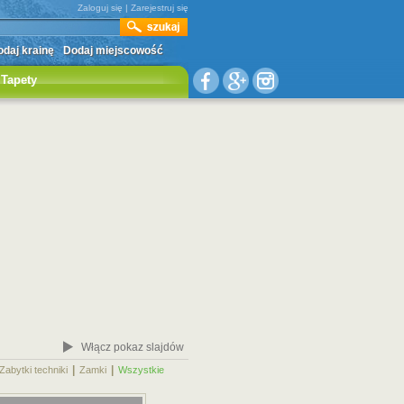
Zaloguj się
|
Zarejestruj się
daj krainę
Dodaj miejscowość
Tapety
Włącz pokaz slajdów
|
|
|
Zabytki techniki
Zamki
Wszystkie