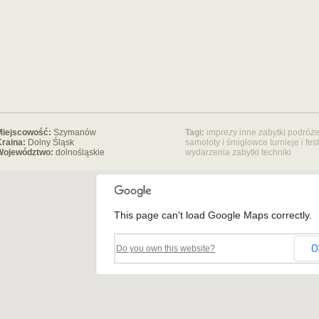
Miejscowość:
Szymanów
Tagi:
imprezy
inne zabytki
podróże
raina:
Dolny Śląsk
samoloty i śmigłowce
turnieje i fes
Województwo:
dolnośląskie
wydarzenia
zabytki techniki
This page can't load Google Maps correctly.
O
Do you own this website?