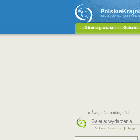
PolskieKrajo
Takiej Polski jeszcze n
Strona główna
Galerie
» Święto Niepodległości
Galeria:
wydarzenia
|
|
Cerkwie drewniane
Drogi