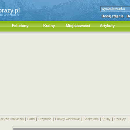
brazy.pl
ie widziałeś
Dodaj zdjęcie
Do
Felietony
Krainy
Miejscowości
Artykuły
|
|
|
|
|
|
|
Krzyże i kapliczki
Parki
Przyroda
Punkty widokowe
Sanktuaria
Ruiny
Szczyty