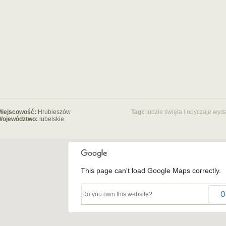
Miejscowość:
Hrubieszów
Tagi:
ludzie
święta i obyczaje
wyda
Województwo:
lubelskie
This page can't load Google Maps correctly.
O
Do you own this website?