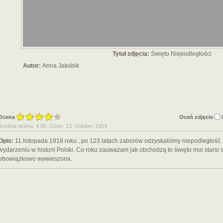
Tytuł zdjęcia:
Święto Niepodległości
Autor:
Anna Jakóbik
Ocena
Oceń zdjęcie
Średnia ocena: 4.00 Ocen: 13 Odsłon: 1954
Opis:
11 listopada 1918 roku , po 123 latach zaborów odzyskaliśmy niepodległość
wydarzeniu w historii Polski. Co roku zauważam jak obchodzą to święto moi starsi s
obowiązkowo wywieszona.