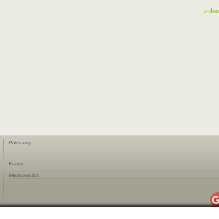
zoba
Polecamy:
Krainy:
Miejscowości: