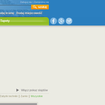
Zaloguj się
|
Zarejestruj się
daj krainę
Dodaj miejscowość
Tapety
Włącz pokaz slajdów
|
|
|
Zabytki techniki
Zamki
Wszystkie