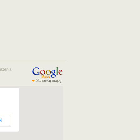
rzenia
Schowaj mapę
K