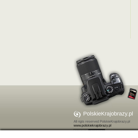
PolskieKrajobrazy.pl
All rigts reserved PolskieKrajobrazy.pl
www.polskiekrajobrazy.pl
Kontakt