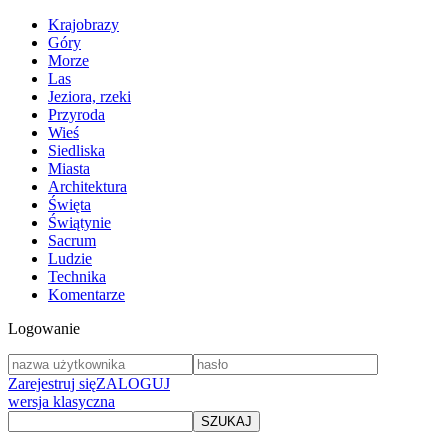
Krajobrazy
Góry
Morze
Las
Jeziora, rzeki
Przyroda
Wieś
Siedliska
Miasta
Architektura
Święta
Świątynie
Sacrum
Ludzie
Technika
Komentarze
Logowanie
Zarejestruj się
ZALOGUJ
wersja klasyczna