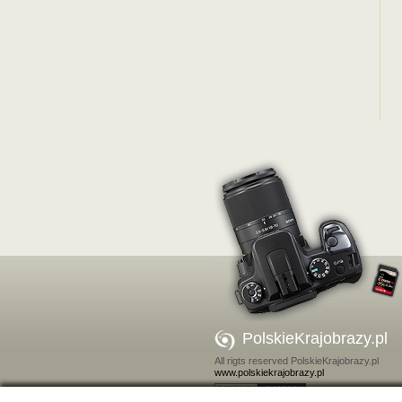
PolskieKrajobrazy.pl
All rigts reserved PolskieKrajobrazy.pl
www.polskiekrajobrazy.pl