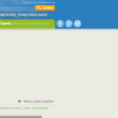
Zaloguj się
|
Zarejestruj się
daj krainę
Dodaj miejscowość
Tapety
Włącz pokaz slajdów
|
|
|
Zabytki techniki
Zamki
Wszystkie