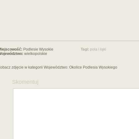
Miejscowość:
Podlesie Wysokie
Tagi:
pola i łąki
Województwo:
wielkopolskie
obacz zdjęcie w kategorii Województwo:
Okolice Podlesia Wysokiego
Skomentuj