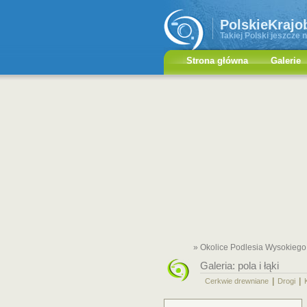
PolskieKrajo
Takiej Polski jeszcze n
Strona główna
Galerie
» Okolice Podlesia Wysokiego
Galeria:
pola i łąki
|
|
Cerkwie drewniane
Drogi