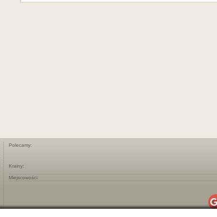
Polecamy:
Krainy:
Miejscowości: