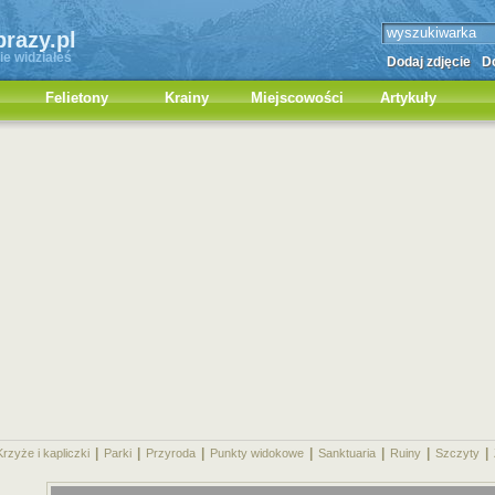
brazy.pl
ie widziałeś
Dodaj zdjęcie
Do
Felietony
Krainy
Miejscowości
Artykuły
|
|
|
|
|
|
|
Krzyże i kapliczki
Parki
Przyroda
Punkty widokowe
Sanktuaria
Ruiny
Szczyty