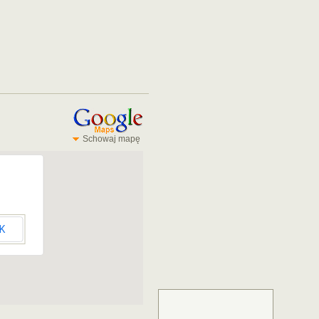
Schowaj mapę
K