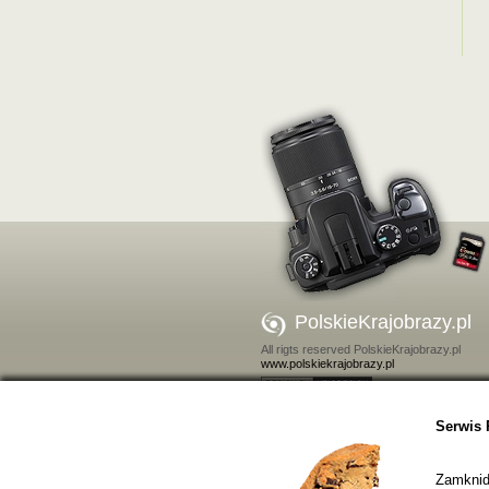
PolskieKrajobrazy.pl
All rigts reserved PolskieKrajobrazy.pl
www.polskiekrajobrazy.pl
Kontakt
Serwis 
Zamkniďż