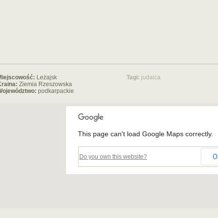
Miejscowość:
Leżajsk
Tagi:
judaica
raina:
Ziemia Rzeszowska
Województwo:
podkarpackie
This page can't load Google Maps correctly.
O
Do you own this website?