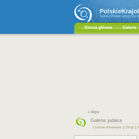
PolskieKrajo
Takiej Polski jeszcze n
Strona główna
Galerie
» Hipis
Galeria:
judaica
|
|
Cerkwie drewniane
Drogi