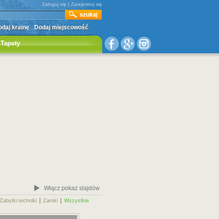
Zaloguj się
|
Zarejestruj się
daj krainę
Dodaj miejscowość
Tapety
Włącz pokaz slajdów
|
|
|
Zabytki techniki
Zamki
Wszystkie