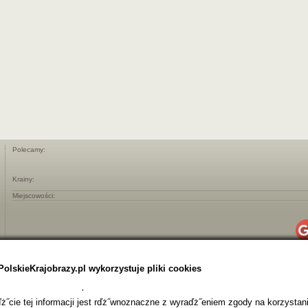
Polecamy:
Krainy:
Miejscowości:
PolskieKrajobrazy.pl wykorzystuje pliki cookies
˝cie tej informacji jest rďż˝wnoznaczne z wyraďż˝eniem zgody na korzystani