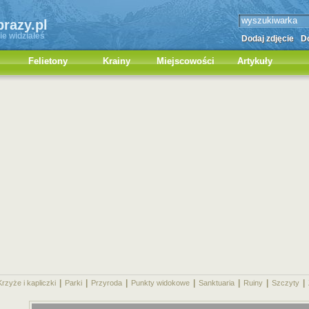
brazy.pl
ie widziałeś
Dodaj zdjęcie
Do
Felietony
Krainy
Miejscowości
Artykuły
|
|
|
|
|
|
|
Krzyże i kapliczki
Parki
Przyroda
Punkty widokowe
Sanktuaria
Ruiny
Szczyty