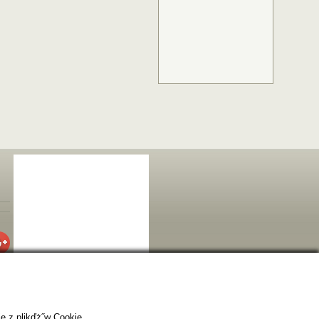
e z plikďż˝w Cookie.