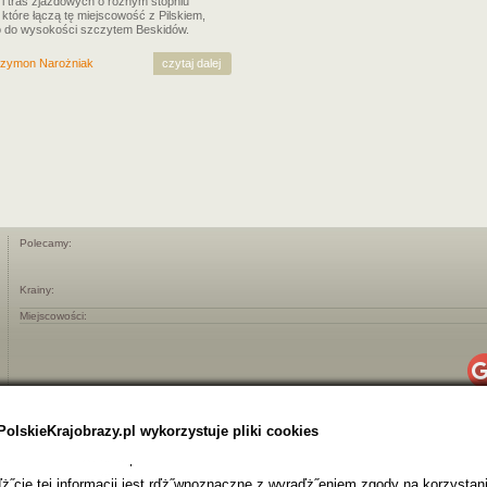
i tras zjazdowych o różnym stopniu
 które łączą tę miejscowość z Pilskiem,
o do wysokości szczytem Beskidów.
zymon Narożniak
czytaj dalej
Polecamy:
Krainy:
Miejscowości:
PolskieKrajobrazy.pl wykorzystuje pliki cookies
˝cie tej informacji jest rďż˝wnoznaczne z wyraďż˝eniem zgody na korzystani