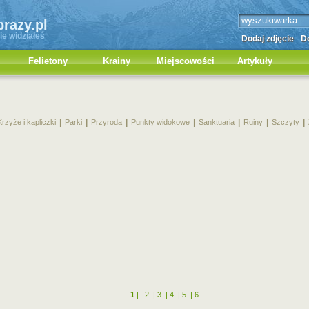
brazy.pl
ie widziałeś
Dodaj zdjęcie
Do
Felietony
Krainy
Miejscowości
Artykuły
|
|
|
|
|
|
|
Krzyże i kapliczki
Parki
Przyroda
Punkty widokowe
Sanktuaria
Ruiny
Szczyty
1
|
2
|
3
|
4
|
5
|
6