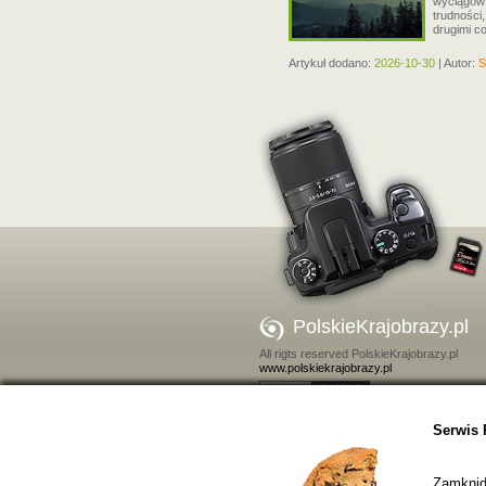
wyciągów 
trudności,
drugimi c
Artykuł dodano:
2026-10-30
| Autor:
S
PolskieKrajobrazy.pl
All rigts reserved PolskieKrajobrazy.pl
www.polskiekrajobrazy.pl
Kontakt
Serwis 
Zamkniďż