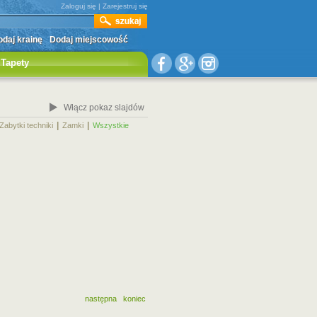
Zaloguj się
|
Zarejestruj się
daj krainę
Dodaj miejscowość
Tapety
Włącz pokaz slajdów
|
|
|
Zabytki techniki
Zamki
Wszystkie
następna
koniec