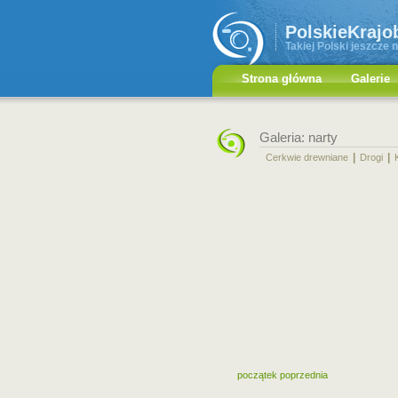
PolskieKrajo
Takiej Polski jeszcze n
Strona główna
Galerie
Galeria: narty
|
|
Cerkwie drewniane
Drogi
początek
poprzednia