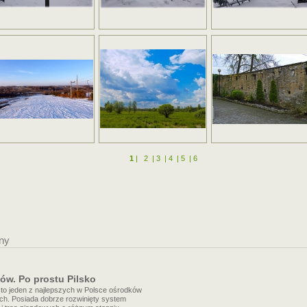
1
|
2
|
3
|
4
|
5
|
6
ony
ów. Po prostu Pilsko
 to jeden z najlepszych w Polsce ośrodków
ich. Posiada dobrze rozwinięty system