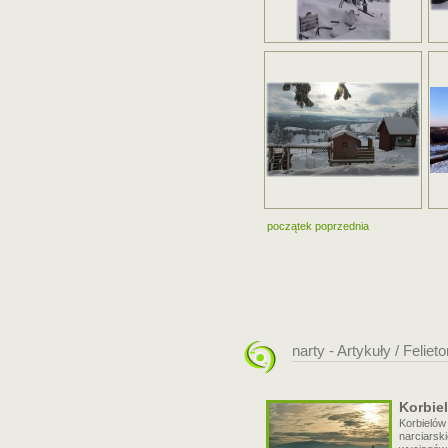
początek
poprzednia
narty - Artykuły / Feliet
Korbiel
Korbielów
narciarsk