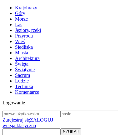
Krajobrazy
Góry
Morze
Las
Jeziora, rzeki
Przyroda
Wieś
Siedliska
Miasta
Architektura
Święta
Świątynie
Sacrum
Ludzie
Technika
Komentarze
Logowanie
Zarejestruj się
ZALOGUJ
wersja klasyczna