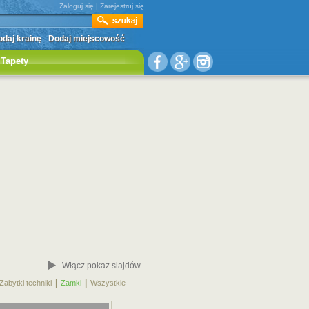
Zaloguj się
|
Zarejestruj się
daj krainę
Dodaj miejscowość
Tapety
Włącz pokaz slajdów
|
|
|
Zabytki techniki
Zamki
Wszystkie