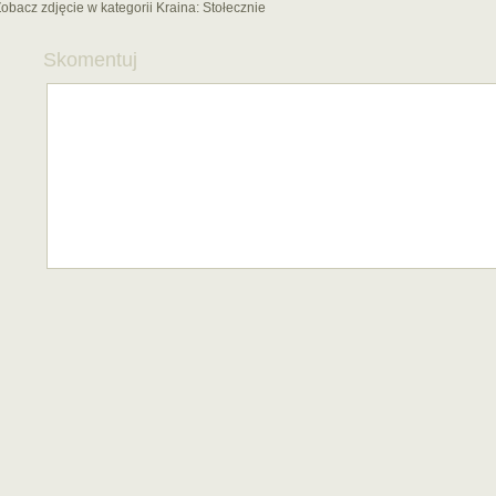
obacz zdjęcie w kategorii Kraina:
Stołecznie
Skomentuj