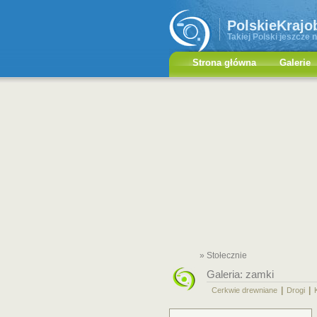
PolskieKrajo
Takiej Polski jeszcze n
Strona główna
Galerie
» Stołecznie
Galeria:
zamki
|
|
Cerkwie drewniane
Drogi