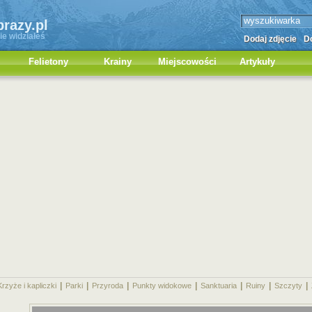
brazy.pl
ie widziałeś
Dodaj zdjęcie
Do
Felietony
Krainy
Miejscowości
Artykuły
|
|
|
|
|
|
|
Krzyże i kapliczki
Parki
Przyroda
Punkty widokowe
Sanktuaria
Ruiny
Szczyty