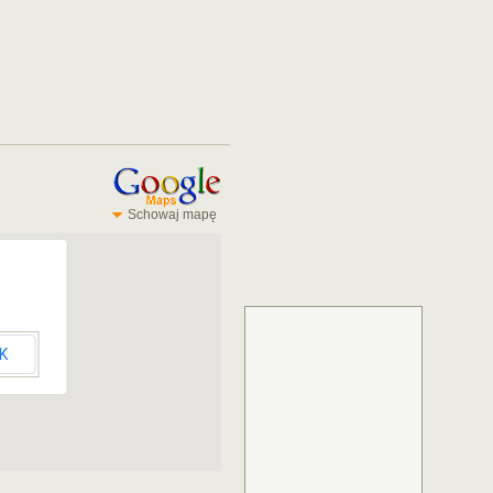
Schowaj mapę
K