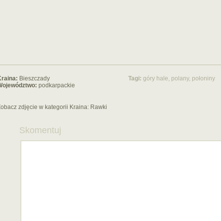
raina:
Bieszczady
Tagi:
góry
hale, polany, połoniny
Województwo:
podkarpackie
obacz zdjęcie w kategorii Kraina:
Rawki
Skomentuj