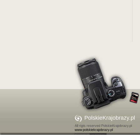
PolskieKrajobrazy.pl
All rigts reserved PolskieKrajobrazy.pl
www.polskiekrajobrazy.pl