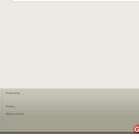
Polecamy:
Krainy:
Miejscowości: