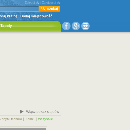
Zaloguj się
|
Zarejestruj się
daj krainę
Dodaj miejscowość
Tapety
Włącz pokaz slajdów
|
|
|
Zabytki techniki
Zamki
Wszystkie