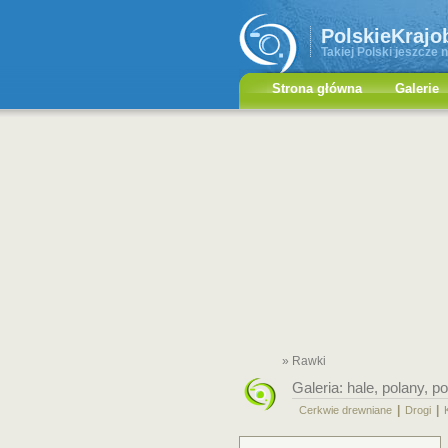
PolskieKrajo
Takiej Polski jeszcze n
Strona główna
Galerie
» Rawki
Galeria:
hale, polany, p
|
|
Cerkwie drewniane
Drogi