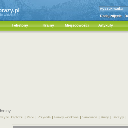
brazy.pl
ie widziałeś
Dodaj zdjęcie
Do
Felietony
Krainy
Miejscowości
Artykuły
ołoniny
|
|
|
|
|
|
|
Krzyże i kapliczki
Parki
Przyroda
Punkty widokowe
Sanktuaria
Ruiny
Szczyty