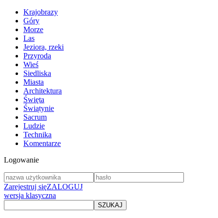
Krajobrazy
Góry
Morze
Las
Jeziora, rzeki
Przyroda
Wieś
Siedliska
Miasta
Architektura
Święta
Świątynie
Sacrum
Ludzie
Technika
Komentarze
Logowanie
Zarejestruj się
ZALOGUJ
wersja klasyczna