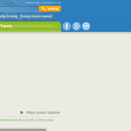
Zaloguj się
|
Zarejestruj się
daj krainę
Dodaj miejscowość
Tapety
Włącz pokaz slajdów
|
|
|
Zabytki techniki
Zamki
Wszystkie