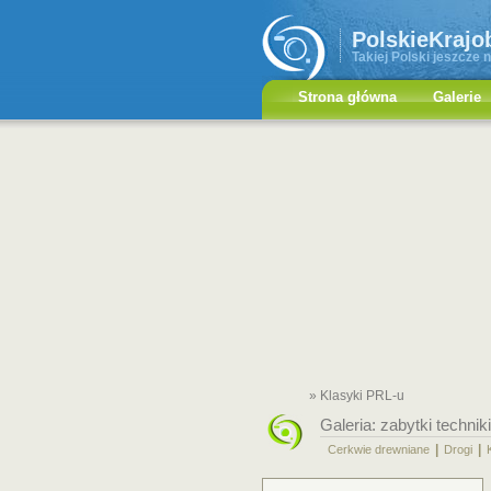
PolskieKrajo
Takiej Polski jeszcze n
Strona główna
Galerie
» Klasyki PRL-u
Galeria:
zabytki techniki
|
|
Cerkwie drewniane
Drogi