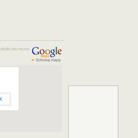
zabytki
lato
muzea
Schowaj mapę
K