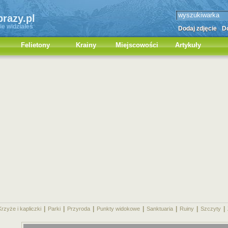
brazy.pl
ie widziałeś
Dodaj zdjęcie
Do
Felietony
Krainy
Miejscowości
Artykuły
|
|
|
|
|
|
|
Krzyże i kapliczki
Parki
Przyroda
Punkty widokowe
Sanktuaria
Ruiny
Szczyty