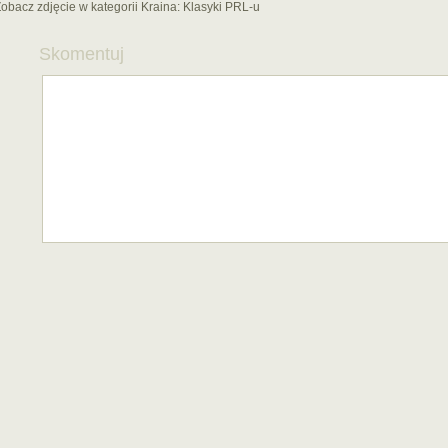
obacz zdjęcie w kategorii Kraina:
Klasyki PRL-u
Skomentuj