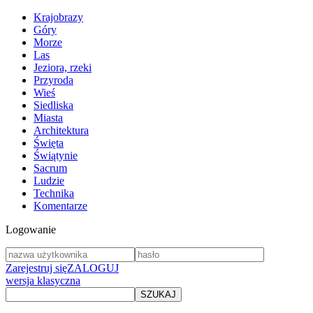
Krajobrazy
Góry
Morze
Las
Jeziora, rzeki
Przyroda
Wieś
Siedliska
Miasta
Architektura
Święta
Świątynie
Sacrum
Ludzie
Technika
Komentarze
Logowanie
Zarejestruj się
ZALOGUJ
wersja klasyczna