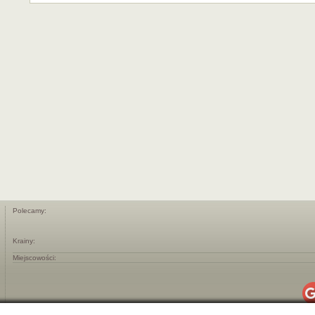
Polecamy:
Krainy:
Miejscowości: