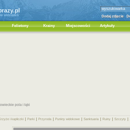
brazy.pl
ie widziałeś
Dodaj zdjęcie
Do
Felietony
Krainy
Miejscowości
Artykuły
wieckie pola i łąki
|
|
|
|
|
|
|
Krzyże i kapliczki
Parki
Przyroda
Punkty widokowe
Sanktuaria
Ruiny
Szczyty