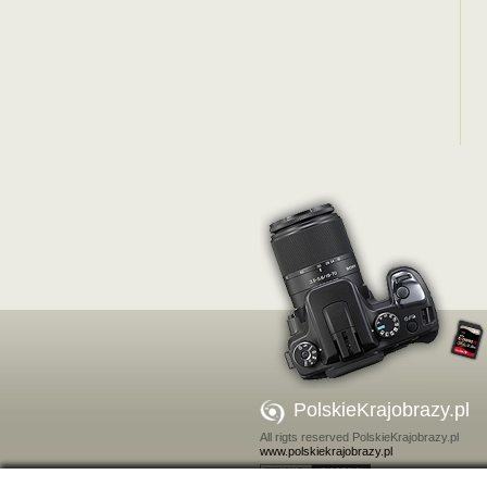
PolskieKrajobrazy.pl
All rigts reserved PolskieKrajobrazy.pl
www.polskiekrajobrazy.pl