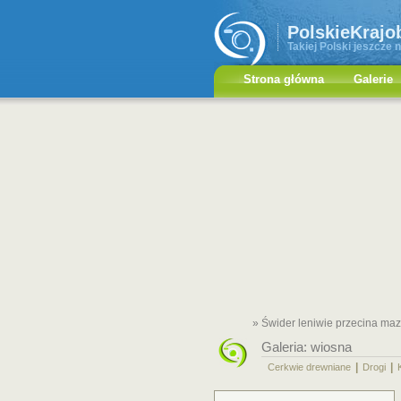
PolskieKrajo
Takiej Polski jeszcze n
Strona główna
Galerie
» Świder leniwie przecina mazo
Galeria:
wiosna
|
|
Cerkwie drewniane
Drogi