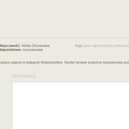
Miejscowość:
Wólka Dłużewska
Tagi:
pola i łąki
przyroda
rzeki
wio
Województwo:
mazowieckie
obacz zdjęcie w kategorii Województwo:
Świder leniwie przecina mazowieckie pola
Skomentuj