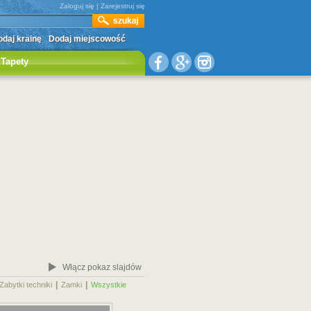
Zaloguj się
|
Zarejestruj się
daj krainę
Dodaj miejscowość
Tapety
Włącz pokaz slajdów
|
|
|
Zabytki techniki
Zamki
Wszystkie