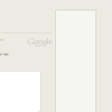
sna
 i łąki