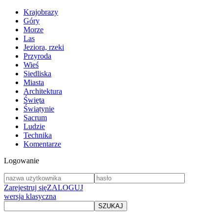
Krajobrazy
Góry
Morze
Las
Jeziora, rzeki
Przyroda
Wieś
Siedliska
Miasta
Architektura
Święta
Świątynie
Sacrum
Ludzie
Technika
Komentarze
Logowanie
Zarejestruj się
ZALOGUJ
wersja klasyczna