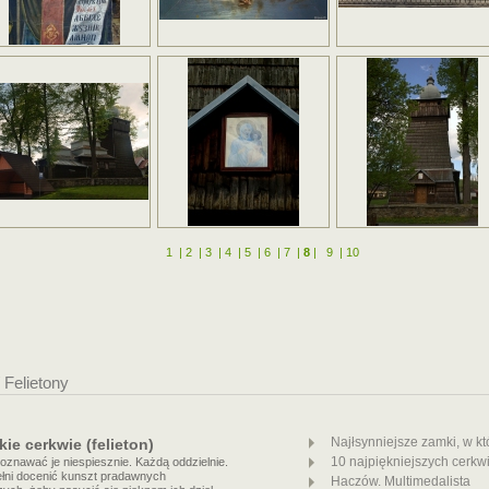
1
|
2
|
3
|
4
|
5
|
6
|
7
|
8
|
9
|
10
/ Felietony
Najłsynniejsze zamki, w kt
ie cerkwie (felieton)
10 najpiękniejszych cerkw
poznawać je niespiesznie. Każdą oddzielnie.
łni docenić kunszt pradawnych
Haczów. Multimedalista