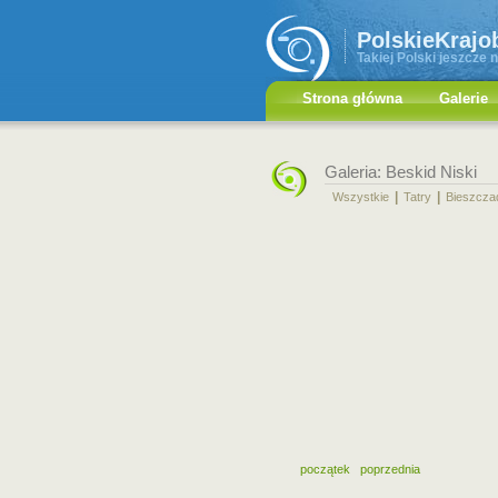
PolskieKrajo
Takiej Polski jeszcze n
Strona główna
Galerie
Galeria: Beskid Niski
|
|
Wszystkie
Tatry
Bieszcza
początek
poprzednia