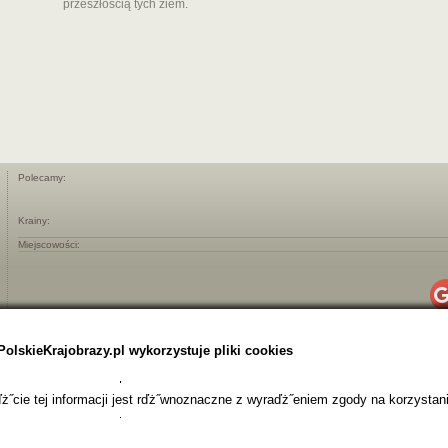
przeszłością tych ziem.
Polecamy:
Krainy:
Miejscowości:
PolskieKrajobrazy.pl wykorzystuje pliki cookies
˝cie tej informacji jest rďż˝wnoznaczne z wyraďż˝eniem zgody na korzystani