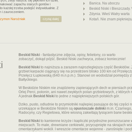
ych, żeby nasycić się pięknem ich dzieł,
Banica. Na uboczu
makować zapachu starych gontów i
do każdej trzeba podejść indywidualnie. Z
Beskid Niski i Bieszczady.
 i zauroczeniem.
Zdynia. Wieś Watry warta
zymon Narożniak
czytaj dalej
Kotań. Nie znam piękniejs
Beskid Niski
- fantastyczne zdjęcia, opisy, felietony, co warto
zobaczyć, dokąd pójść. Beskid Niski zachwyca, zobacz koniecznie!
i
Beskid Niski
to najniższa a zarazem najrozleglejsza część Beskidów. 
grzbiet karpacki ciągnący się na przestrzeni blisko 100 km od Przełęczy
Przełęcz Łupkowską (640 m.n.p.m.). Stanowi on wododział pomiędzy 
Bałtyckiego.
W Beskidzie Niskim nie znajdziemy zapierających dech w piersiach pr
Orlej Perci, połonin, ani nawet zwykłych polan grzbietowych, z których
A jednak
Beskid Niski
to jedne z najpiękniejszych polskich gór.
Dziko, pusto, odludnie to przymiotniki najlepiej pasujące do tej części 
urzekające w Beskidzie Niskim są
opustoszałe dolinki
m.in. Czarnego,
Radocyny, czy Regietowa, które wiosną zakwitają tysiącem barw beskid
Beskid Niski
to kamienne krzyże i kapliczki przydrożne porozrzucane
miejscach. To małe, drewniane cerkiewki, przycupnięte na skrajach wsi
cmentarzykami wokół. I wreszcie cmentarze wojenne - zarośnięte i p