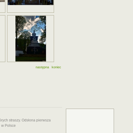
następna
koniec
órych straszy. Odsłona pierwsza
i w Polsce