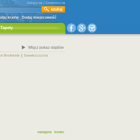
Zaloguj się
|
Zarejestruj się
daj krainę
Dodaj miejscowość
Tapety
Włącz pokaz slajdów
|
|
ze Brodnickie
Suwalszczyzna
następna
koniec