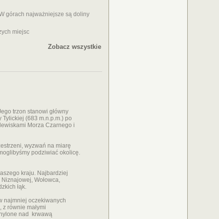
 W górach najważniejsze są doliny
zych miejsc
Zobacz wszystkie
Jego trzon stanowi główny
 Tylickiej (683 m.n.p.m.) po
zlewiskami Morza Czarnego i
zestrzeni, wyzwań na miarę
 moglibyśmy podziwiać okolicę.
naszego kraju. Najbardziej
 Niznajowej, Wołowca,
zkich łąk.
 w najmniej oczekiwanych
, z równie małymi
ochylone nad krwawą