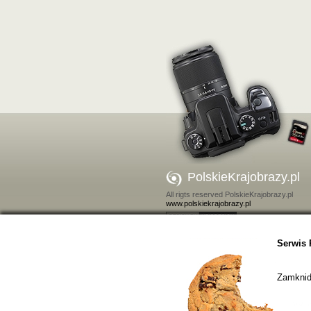
PolskieKrajobrazy.pl
All rigts reserved PolskieKrajobrazy.pl
www.polskiekrajobrazy.pl
Kontakt
Serwis 
Zamkniďż