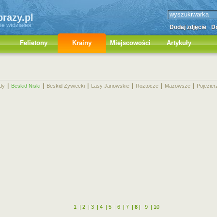
brazy.pl
ie widziałeś
Dodaj zdjęcie
Do
Felietony
Krainy
Miejscowości
Artykuły
|
|
|
|
|
|
dy
Beskid Niski
Beskid Żywiecki
Lasy Janowskie
Roztocze
Mazowsze
Pojezier
1
|
2
|
3
|
4
|
5
|
6
|
7
|
8
|
9
|
10