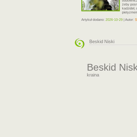
budownicz
żeby pos
kadzideł, 
pietyzmem
Artykuł dodano:
2026-10-29
| Autor:
S
Beskid Niski
Beskid Nisk
kraina