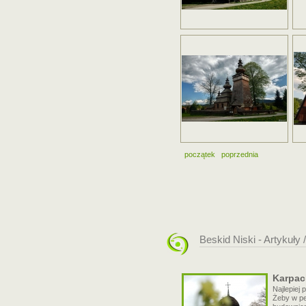
początek
poprzednia
Beskid Niski - Artykuły 
Karpack
Najlepiej 
Żeby w pe