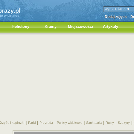
brazy.pl
ie widziałeś
Dodaj zdjęcie
Do
Felietony
Krainy
Miejscowości
Artykuły
|
|
|
|
|
|
|
Krzyże i kapliczki
Parki
Przyroda
Punkty widokowe
Sanktuaria
Ruiny
Szczyty