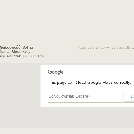
Miejscowość:
Solina
Tagi:
jeziora i stawy
rzeki
zabytki t
raina:
Bieszczady
Województwo:
podkarpackie
This page can't load Google Maps correctly.
O
Do you own this website?