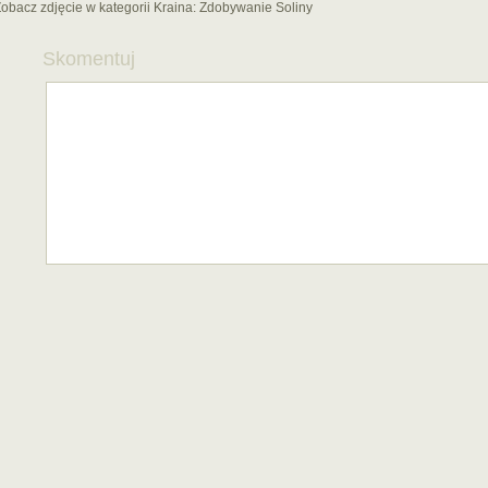
obacz zdjęcie w kategorii Kraina:
Zdobywanie Soliny
Skomentuj