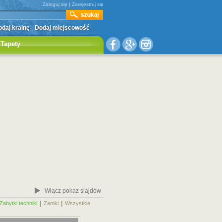
Zaloguj się
|
Zarejestruj się
daj krainę
Dodaj miejscowość
Tapety
Włącz pokaz slajdów
|
|
|
Zabytki techniki
Zamki
Wszystkie