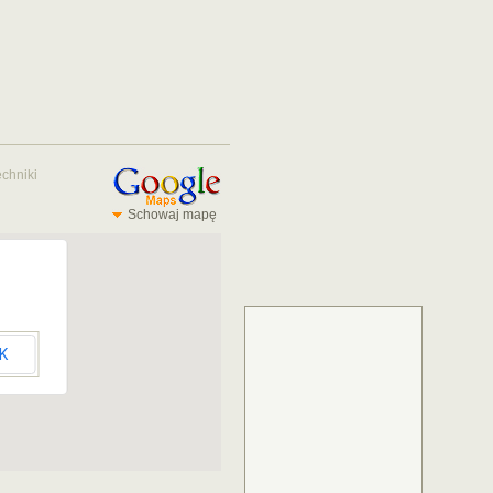
echniki
Schowaj mapę
K