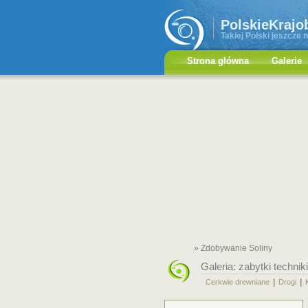
PolskieKrajo
Takiej Polski jeszcze n
Strona główna
Galerie
» Zdobywanie Soliny
Galeria:
zabytki techniki
|
|
Cerkwie drewniane
Drogi