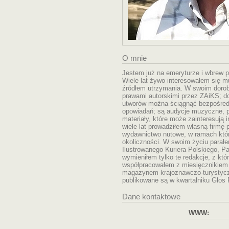
O mnie
Jestem już na emeryturze i wbrew po
Wiele lat żywo interesowałem się m
źródłem utrzymania. W swoim dorob
prawami autorskimi przez ZAiKS; do 
utworów można ściągnąć bezpośrednio
opowiadań; są audycje muzyczne, p
materiały, które może zainteresują 
wiele lat prowadziłem własną firm
wydawnictwo nutowe, w ramach któr
okoliczności. W swoim życiu parał
Ilustrowanego Kuriera Polskiego, P
wymieniłem tylko te redakcje, z kt
współpracowałem z miesięcznikiem 
magazynem krajoznawczo-turystyczn
publikowane są w kwartalniku Głos 
Dane kontaktowe
WWW: