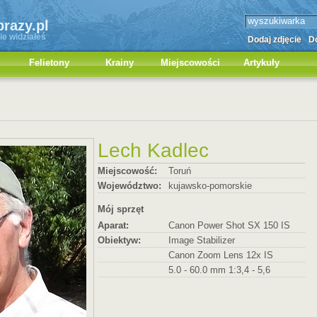
brazy.pl
ie widziałeś
Dodaj zdjęcie
Do
Felietony
Krainy
Miejscowości
Artykuły
Lech Kadlec
Miejscowość:
Toruń
Województwo:
kujawsko-pomorskie
Mój sprzęt
Aparat:
Canon Power Shot SX 150 IS
Obiektyw:
Image Stabilizer
Canon Zoom Lens 12x IS
5.0 - 60.0 mm 1:3,4 - 5,6