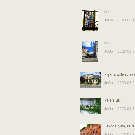
bdb
JeGo
| 2023-06-1
bdb
JeGo
| 2023-06-0
Piękna willa i ciek
JeGo
| 2023-06-0
Pełen luz :)
JeGo
| 2023-05-3
Szkoda tylko, że te 
JeGo
| 2023-05-3