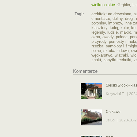
wielkopolskie
:
Grąblin
,
Li
Tagi:
architektura drewniana
,
a
cmentarze
,
doliny
,
drogi
,
połoniny
,
imprezy
,
inne za
klasztory
,
kolej
,
kolor
,
kon
legendy
,
ludzie
,
makro
,
m
okna
,
owady
,
pałace
,
park
przyrody
,
pomosty i mola
rzeźba
,
samoloty i śmigł
polne
,
sztuka ludowa
,
świ
wędkarstwo
,
wiatraki
,
wio
znaki
,
zabytki techniki
,
z
Komentarze
Sielski widok - kl
Krzysztof T.
| 2024
Ciekawe
JeGo
| 2023-10-2