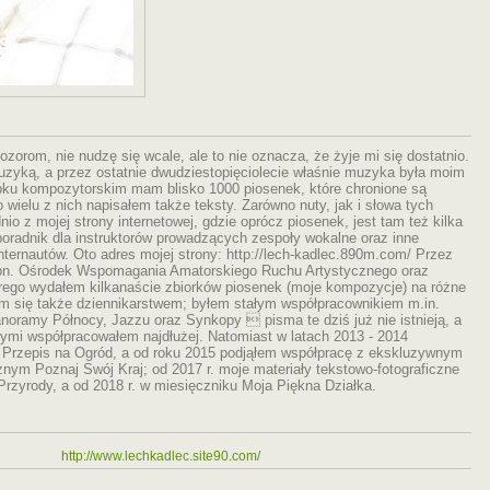
zorom, nie nudzę się wcale, ale to nie oznacza, że żyje mi się dostatnio.
uzyką, a przez ostatnie dwudziestopięciolecie właśnie muzyka była moim
ku kompozytorskim mam blisko 1000 piosenek, które chronione są
wielu z nich napisałem także teksty. Zarówno nuty, jak i słowa tych
 z mojej strony internetowej, gdzie oprócz piosenek, jest tam też kilka
oradnik dla instruktorów prowadzących zespoły wokalne oraz inne
internautów. Oto adres mojej strony: http://lech-kadlec.890m.com/ Przez
ę pn. Ośrodek Wspomagania Amatorskiego Ruchu Artystycznego oraz
ego wydałem kilkanaście zbiorków piosenek (moje kompozycje) na różne
em się także dziennikarstwem; byłem stałym współpracownikiem m.in.
anoramy Północy, Jazzu oraz Synkopy  pisma te dziś już nie istnieją, a
órymi współpracowałem najdłużej. Natomiast w latach 2013 - 2014
Przepis na Ogród, a od roku 2015 podjąłem współpracę z ekskluzywnym
ym Poznaj Swój Kraj; od 2017 r. moje materiały tekstowo-fotograficzne
Przyrody, a od 2018 r. w miesięczniku Moja Piękna Działka.
http://www.lechkadlec.site90.com/