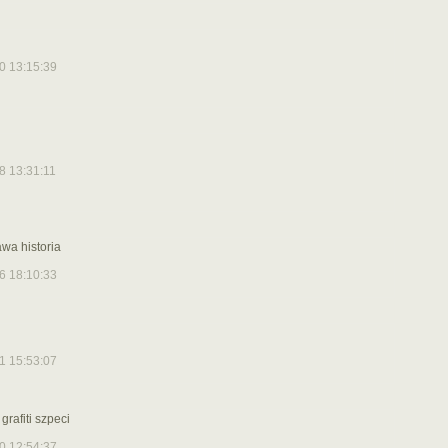
0 13:15:39
8 13:31:11
awa historia
6 18:10:33
1 15:53:07
grafiti szpeci
0 12:54:37