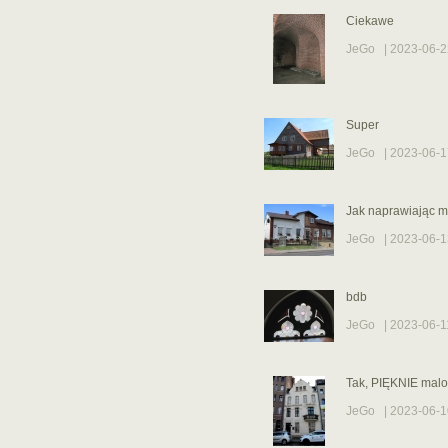
Ciekawe
JeGo
| 2023-06-2
Super
JeGo
| 2023-06-1
Jak naprawiając m
JeGo
| 2023-06-1
bdb
JeGo
| 2023-06-1
Tak, PIĘKNIE mal
JeGo
| 2023-06-1