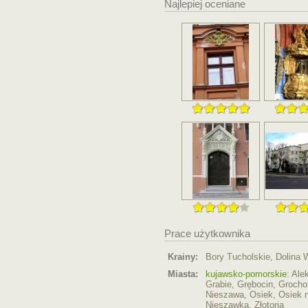
Najlepiej oceniane
Prace użytkownika
Krainy:
Bory Tucholskie
,
Dolina 
Miasta:
kujawsko-pomorskie
:
Ale
Grabie
,
Grębocin
,
Grochol
Nieszawa
,
Osiek
,
Osiek 
Nieszawka
,
Złotoria