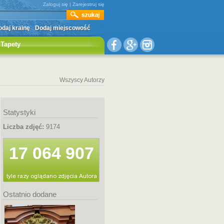
Zaloguj się
|
Zarejestruj się
daj krainę
Dodaj miejscowość
Tapety
Wszyscy Autorzy
Statystyki
Liczba zdjęć:
9174
17 064 907
Ostatnio dodane