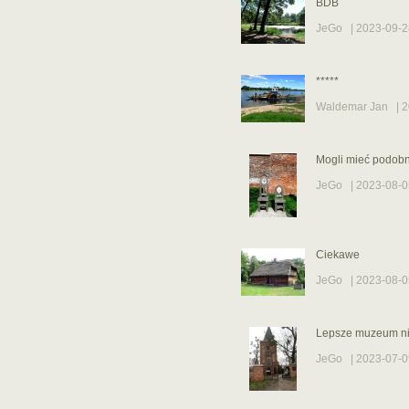
BDB
JeGo
| 2023-09-2
*****
Waldemar Jan
| 2
Mogli mieć podob
JeGo
| 2023-08-0
Ciekawe
JeGo
| 2023-08-0
Lepsze muzeum ni
JeGo
| 2023-07-0