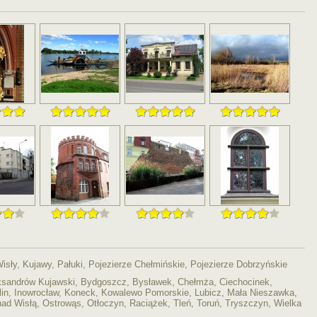
Wisły
,
Kujawy
,
Pałuki
,
Pojezierze Chełmińskie
,
Pojezierze Dobrzyńskie
ksandrów Kujawski
,
Bydgoszcz
,
Bysławek
,
Chełmża
,
Ciechocinek
,
in
,
Inowrocław
,
Koneck
,
Kowalewo Pomorskie
,
Lubicz
,
Mała Nieszawka
,
nad Wisłą
,
Ostrowąs
,
Otłoczyn
,
Raciążek
,
Tleń
,
Toruń
,
Tryszczyn
,
Wielka