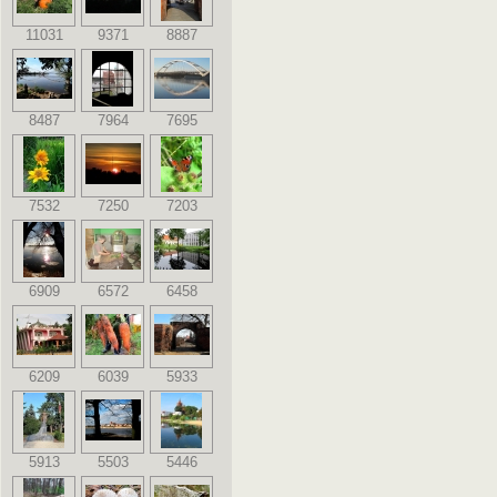
11031
9371
8887
8487
7964
7695
7532
7250
7203
6909
6572
6458
6209
6039
5933
5913
5503
5446