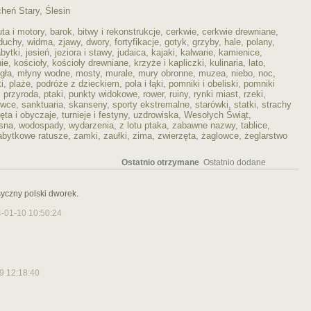
cheń Stary
,
Ślesin
uta i motory
,
barok
,
bitwy i rekonstrukcje
,
cerkwie
,
cerkwie drewniane
,
duchy, widma, zjawy
,
dwory
,
fortyfikacje
,
gotyk
,
grzyby
,
hale, polany,
bytki
,
jesień
,
jeziora i stawy
,
judaica
,
kajaki
,
kalwarie
,
kamienice
,
ie
,
kościoły
,
kościoły drewniane
,
krzyże i kapliczki
,
kulinaria
,
lato
,
gła
,
młyny wodne
,
mosty
,
murale
,
mury obronne
,
muzea
,
niebo
,
noc
,
i
,
plaże
,
podróże z dzieckiem
,
pola i łąki
,
pomniki i obeliski
,
pomniki
,
przyroda
,
ptaki
,
punkty widokowe
,
rower
,
ruiny
,
rynki miast
,
rzeki
,
owce
,
sanktuaria
,
skanseny
,
sporty ekstremalne
,
starówki
,
statki
,
strachy
ęta i obyczaje
,
turnieje i festyny
,
uzdrowiska
,
Wesołych Świąt
,
sna
,
wodospady
,
wydarzenia
,
z lotu ptaka
,
zabawne nazwy, tablice,
abytkowe ratusze
,
zamki
,
zaułki
,
zima
,
zwierzęta
,
żaglowce
,
żeglarstwo
Ostatnio otrzymane
Ostatnio dodane
asyczny polski dworek.
-01-10 10:50:24
9 12:18:40