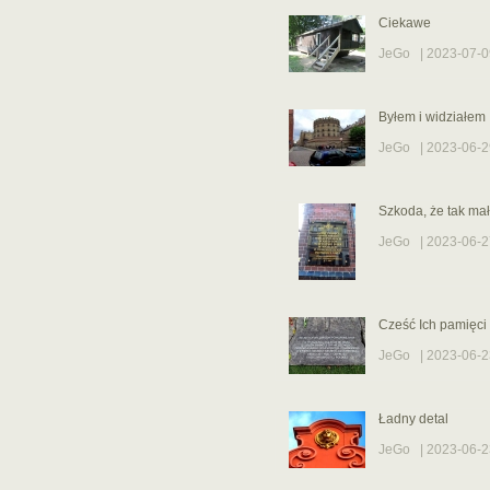
Ciekawe
JeGo
| 2023-07-0
Byłem i widziałem 
JeGo
| 2023-06-2
Szkoda, że tak mał
JeGo
| 2023-06-2
Cześć Ich pamięci
JeGo
| 2023-06-2
Ładny detal
JeGo
| 2023-06-2