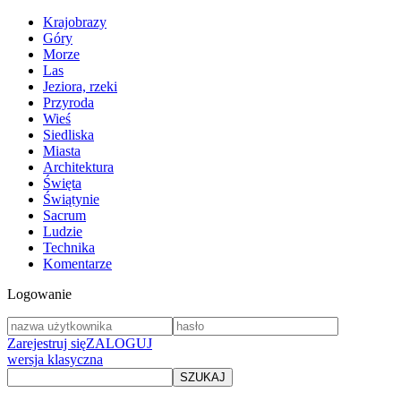
Krajobrazy
Góry
Morze
Las
Jeziora, rzeki
Przyroda
Wieś
Siedliska
Miasta
Architektura
Święta
Świątynie
Sacrum
Ludzie
Technika
Komentarze
Logowanie
Zarejestruj się
ZALOGUJ
wersja klasyczna