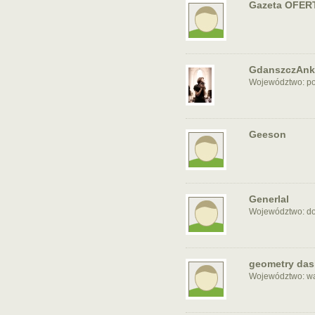
Gazeta OFER
GdanszczAnk
Województwo: p
Geeson
Generlal
Województwo: do
geometry da
Województwo: w