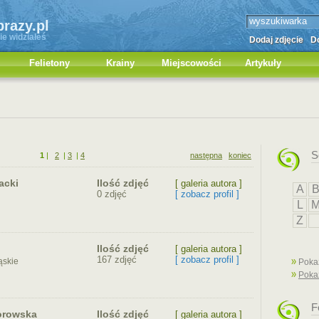
brazy.pl
ie widziałeś
Dodaj zdjęcie
Do
Felietony
Krainy
Miejscowości
Artykuły
S
1
|
2
|
3
|
4
następna
koniec
acki
Ilość zdjęć
[ galeria autora ]
A
0 zdjęć
[ zobacz profil ]
L
Z
Ilość zdjęć
[ galeria autora ]
167 zdjęć
[ zobacz profil ]
ąskie
Pokaż
Poka
F
orowska
Ilość zdjęć
[ galeria autora ]