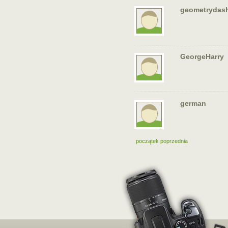
geometrydas
GeorgeHarry
german
początek
poprzednia