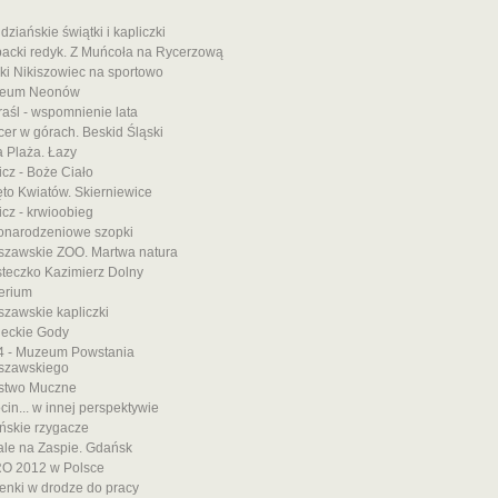
dziańskie świątki i kapliczki
acki redyk. Z Muńcoła na Rycerzową
ki Nikiszowiec na sportowo
eum Neonów
aśl - wspomnienie lata
er w górach. Beskid Śląski
a Plaża. Łazy
cz - Boże Ciało
to Kwiatów. Skierniewice
cz - krwioobieg
onarodzeniowe szopki
szawskie ZOO. Martwa natura
teczko Kazimierz Dolny
erium
zawskie kapliczki
ieckie Gody
4 - Muzeum Powstania
szawskiego
stwo Muczne
cin... w innej perspektywie
ńskie rzygacze
le na Zaspie. Gdańsk
O 2012 w Polsce
enki w drodze do pracy