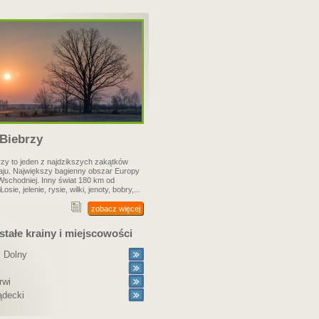
 Biebrzy
rzy to jeden z najdzikszych zakątków
aju. Największy bagienny obszar Europy
schodniej. Inny świat 180 km od
sie, jelenie, rysie, wilki, jenoty, bobry,...
zobacz więcej
tałe krainy i miejscowości
 Dolny
rwi
ądecki