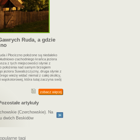
Gawrych Ruda, a gdzie
zno
da i Płociczno położone są niedaleko
ołudniowo-zachodniego krańca jeziora
wsza z tych miejscowości słynie z
o położenia nad samym brzegiem
o jeziora Suwalszczyzny, druga słynie z
tórego wieżę widać niemal z całej okolicy,
jki wąskotorowej, która tutaj zaczyna swój
zobacz więcej
Pozostałe artykuły
chowskie (Czerchowskie). Na
zu dwóch Beskidów
opularne tagi