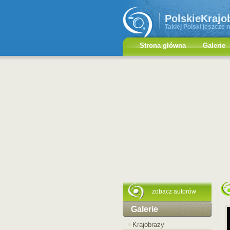
PolskieKrajo
Takiej Polski jeszcze n
Strona główna
Galerie
zobacz autorów
Galerie
Krajobrazy