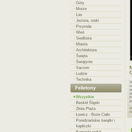
Góry
Morze
Las
Jeziora, rzeki
Przyroda
Wieś
Siedliska
Miasta
Architektura
Święta
Świątynie
N
Sacrum
O
Ludzie
Technika
S
s
Felietony
a
d
Wszystkie
P
s
Beskid Śląski
A
Złota Plaża
A
Łowicz - Boże Ciało
Ponidziańskie świątki i
kapliczki
Karpacki redyk