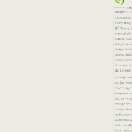
sz
architektu
rekonstrukcje
drogi
doliny
góry
grzyb
inne zabytki
judaica
kajak
kolej
kolor
k
i kapliczki
k
ludz
legendy
mosty
mural
owady
okna
dzieckiem
przyrody
pom
punkty wid
r
ruiny
rower
sa
śmigłowce
skanseny
sp
szczyty
sztu
turnieje i fest
wędkarstwo
w
wydarzenia
w
zabytki
znaki
zima
zwierz