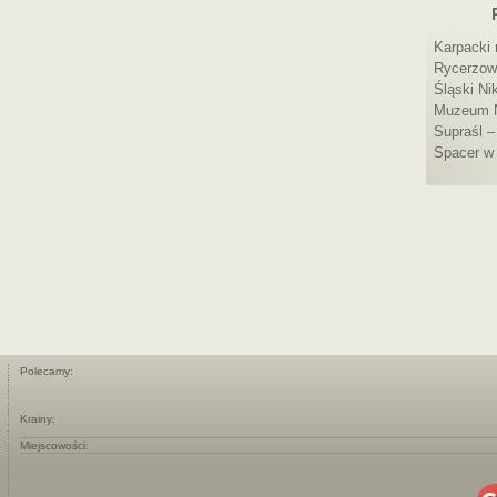
Karpacki 
Rycerzow
Śląski Ni
Muzeum 
Supraśl –
Spacer w 
Polecamy:
Krainy:
Miejscowości: