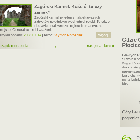
Zagórski Karmel. Kościół to czy
zamek?
Zagórski karmel to jeden z najciekawszych
zabytków południowo-wschodniej polski. To także
niezwykle malownicze, piękne i romantyczne
miejsce. Generalnie - robi wrażenie.
Artykuł dodano:
2008-07-14
| Autor:
Szymon Narożniak
więcej
Gdzie 
Płocic
czątek
poprzednia
następna
koniec
1
Gawrych Ru
Suwałk u p
Wigry. Pier
doskonałeg
największeg
kościoła, k
no i z kole
bieg.
Góry Lelu
pogranic
P