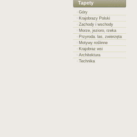
Tapety
Góry
Krajobrazy Polski
Zachody i wschody
Morze, jezioro, rzeka
Przyroda. las, zwierzęta
Motywy roślinne
Krajobraz wsi
Architektura
Technika