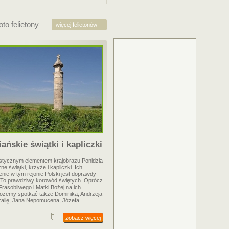
oto felietony
więcej felietonów
ańskie świątki i kapliczki
stycznym elementem krajobrazu Ponidzia
e świątki, krzyże i kapliczki. Ich
ie w tym rejonie Polski jest doprawdy
 To prawdziwy korowód świętych. Oprócz
rasobliwego i Matki Bożej na ich
ożemy spotkać także Dominika, Andrzeja
zalię, Jana Nepomucena, Józefa…
zobacz więcej