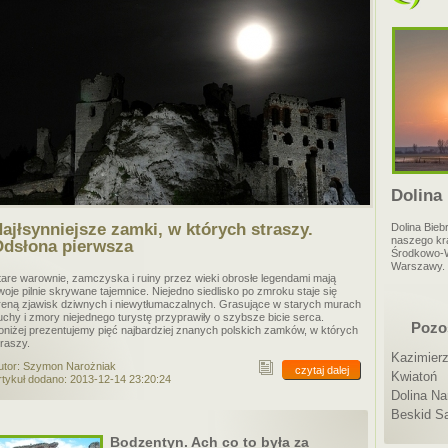
Dolina
ajłsynniejsze zamki, w których straszy.
Dolina Bieb
naszego kr
dsłona pierwsza
Środkowo-W
Warszawy. Ło
tare warownie, zamczyska i ruiny przez wieki obrosłe legendami mają
woje pilnie skrywane tajemnice. Niejedno siedlisko po zmroku staje się
reną zjawisk dziwnych i niewytłumaczalnych. Grasujące w starych murach
uchy i zmory niejednego turystę przyprawiły o szybsze bicie serca.
Pozos
oniżej prezentujemy pięć najbardziej znanych polskich zamków, w których
traszy.
Kazimierz
utor: Szymon Narożniak
czytaj dalej
Kwiatoń
rtykuł dodano: 2013-12-14 23:20:24
Dolina Na
Beskid S
Bodzentyn. Ach co to była za