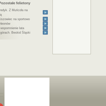
Pozostałe felietony
redyk. Z Muńcoła na
ą
kiszowiec na sportowo
Neonów
 wspomnienie lata
górach. Beskid Śląski