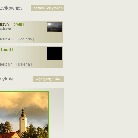
żytkownicy
zobacz wszystkich
rzyn
[ profil ]
iastowe
lerii: 412
[ galeria ]
[ profil ]
lerii: 97
[ galeria ]
rtykuły
więcej artykułów