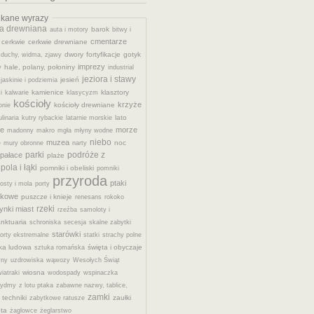
ukane wyrazy
ra drewniana
barok
auta i motory
bitwy i
cmentarze
cerkwie
cerkwie drewniane
dwory
fortyfikacje
gotyk
duchy, widma, zjawy
imprezy
hale, polany, połoniny
y
industrial
jeziora i stawy
jesień
jaskinie i podziemia
kamienice
klasztory
i
kalwarie
klasycyzm
kościoły
krzyże
kościoły drewniane
onie
lato
ulinaria
kutry rybackie
latarnie morskie
ie
morze
madonny
makro
mgła
młyny wodne
niebo
muzea
noc
e
mury obronne
narty
parki
podróże z
pałace
plaże
pola i łąki
pomniki i obeliski
pomniki
przyroda
ptaki
osty i mola
porty
okowe
puszcze i knieje
renesans
rokoko
rzeki
ynki miast
rzeźba
samoloty i
nktuaria
schroniska
secesja
skalne zabytki
starówki
orty ekstremalne
statki
strachy polne
ka ludowa
święta i obyczaje
sztuka romańska
yny
uzdrowiska
wąwozy
Wesołych Świąt
wiosna
iatraki
wodospady
wspinaczka
ydmy
z lotu ptaka
zabawne nazwy, tablice,
zamki
 techniki
zaułki
zabytkowe ratusze
ęta
żaglowce
żeglarstwo