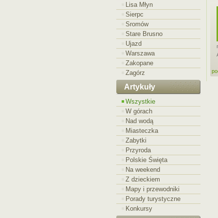
Lisa Młyn
Sierpc
Sromów
Stare Brusno
Ujazd
Warszawa
Zakopane
po
Zagórz
Artykuły
Wszystkie
W górach
Nad wodą
Miasteczka
Zabytki
Przyroda
Polskie Święta
Na weekend
Z dzieckiem
Mapy i przewodniki
Porady turystyczne
Konkursy