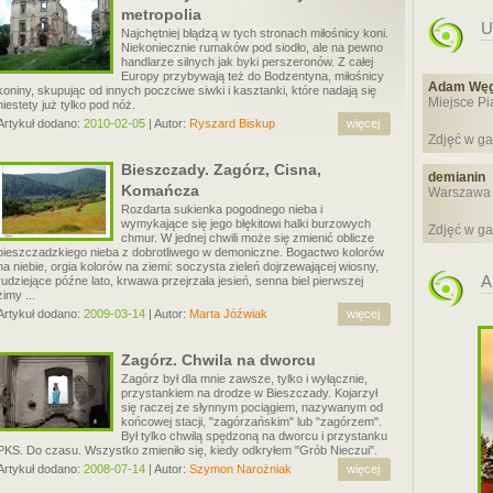
metropolia
U
Najchętniej błądzą w tych stronach miłośnicy koni.
Niekoniecznie rumaków pod siodło, ale na pewno
handlarze silnych jak byki perszeronów. Z całej
Europy przybywają też do Bodzentyna, miłośnicy
Adam Węg
koniny, skupując od innych poczciwe siwki i kasztanki, które nadają się
Miejsce P
niestety już tylko pod nóż.
Artykuł dodano:
2010-02-05
| Autor:
Ryszard Biskup
więcej
Zdjęć w ga
Bieszczady. Zagórz, Cisna,
demianin
Komańcza
Warszawa
Rozdarta sukienka pogodnego nieba i
wymykające się jego błękitowi halki burzowych
Zdjęć w ga
chmur. W jednej chwili może się zmienić oblicze
bieszczadzkiego nieba z dobrotliwego w demoniczne. Bogactwo kolorów
na niebie, orgia kolorów na ziemi: soczysta zieleń dojrzewającej wiosny,
A
rudziejące późne lato, krwawa przejrzała jesień, senna biel pierwszej
zimy ...
Artykuł dodano:
2009-03-14
| Autor:
Marta Jóźwiak
więcej
Zagórz. Chwila na dworcu
Zagórz był dla mnie zawsze, tylko i wyłącznie,
przystankiem na drodze w Bieszczady. Kojarzył
się raczej ze słynnym pociągiem, nazywanym od
końcowej stacji, "zagórzańskim" lub "zagórzem".
Był tylko chwilą spędzoną na dworcu i przystanku
PKS. Do czasu. Wszystko zmieniło się, kiedy odkryłem "Grób Nieczui".
Artykuł dodano:
2008-07-14
| Autor:
Szymon Narożniak
więcej