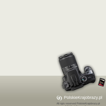
PolskieKrajobrazy.pl
All rigts reserved PolskieKrajobrazy.pl