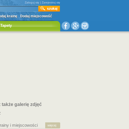
Zaloguj się
|
Zarejestruj się
daj krainę
Dodaj miejscowość
Tapety
także galerię zdjęć
y
rainy i miejscowości
więcej