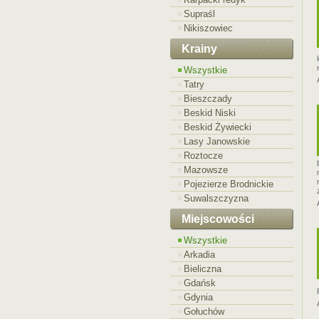
Supraśl
Nikiszowiec
Krainy
Wszystkie
Tatry
Bieszczady
Beskid Niski
Beskid Żywiecki
Lasy Janowskie
Roztocze
Mazowsze
Pojezierze Brodnickie
Suwalszczyzna
Miejscowości
Wszystkie
Arkadia
Bieliczna
Gdańsk
Gdynia
Gołuchów