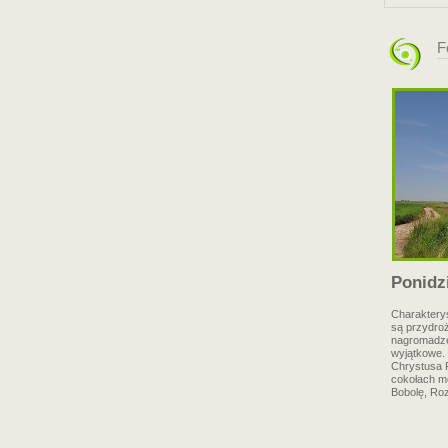
F
Ponidzi
Charaktery
są przydrożn
nagromadzen
wyjątkowe.
Chrystusa F
cokołach m
Bobolę, Ro