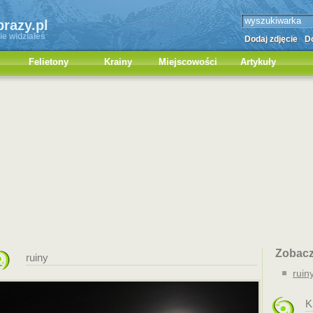
brazy.pl
ie widziałeś
Dodaj zdjęcie
Do
Felietony
Krainy
Miejscowości
Artykuły
Zobacz 
ruiny
ruin
K